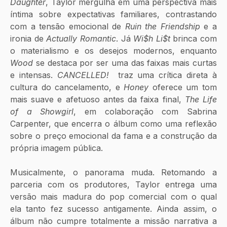
Daughter
, Taylor mergulha em uma perspectiva mais 
íntima sobre expectativas familiares, contrastando 
com a tensão emocional de
 Ruin the Friendship
 e a 
ironia de 
Actually Romantic
. Já 
Wi$h Li$t
 brinca com 
o materialismo e os desejos modernos, enquanto 
Wood
 se destaca por ser uma das faixas mais curtas 
e intensas. 
CANCELLED!
  traz uma crítica direta à 
cultura do cancelamento, e 
Honey
 oferece um tom 
mais suave e afetuoso antes da faixa final, 
The Life 
of a Showgirl
, em colaboração com Sabrina 
Carpenter, que encerra o álbum como uma reflexão 
sobre o preço emocional da fama e a construção da 
própria imagem pública.
Musicalmente, o panorama muda. Retomando a 
parceria com os produtores, Taylor entrega uma 
versão mais madura do pop comercial com o qual 
ela tanto fez sucesso antigamente. Ainda assim, o 
álbum não cumpre totalmente a missão narrativa a 