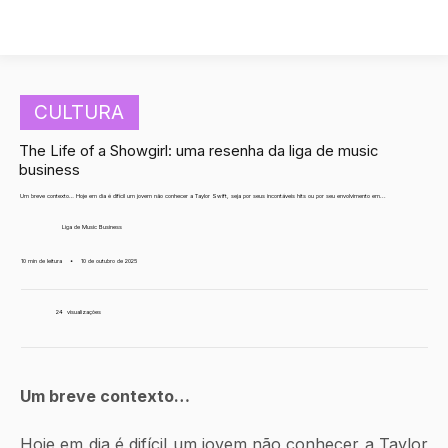
CULTURA
The Life of a Showgirl: uma resenha da liga de music
business
Um breve contexto… Hoje em dia é difícil um jovem não conhecer a Taylor Swift, seja por seus incontáveis hits ou por seu envolvimento em...
Liga de Music Business
10 min de leitura
•
10 de outubro de 2025
24
visualizações
Um breve contexto…
Hoje em dia é difícil um jovem não conhecer a Taylor 