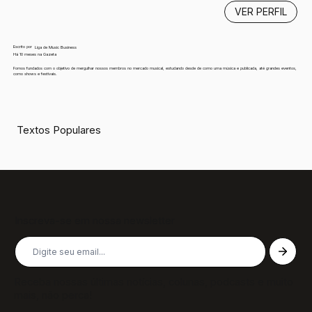
VER PERFIL
Escrito por
Liga de Music Business
Há 10 meses na Gazeta
Fomos fundados com o objetivo de mergulhar nossos membros no mercado musical, estudando desde de como uma música e publicada, até grandes eventos,
como shows e festivais.
Textos Populares
Inscreva-se em nossa newsletter
Receba nossas últimas notícias, colunas, podcasts e muito
mais, não perca!