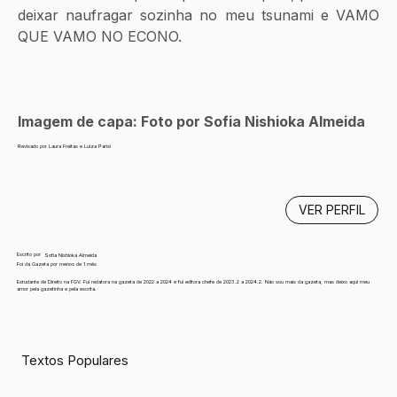
deixar naufragar sozinha no meu tsunami e VAMO 
QUE VAMO NO ECONO.
Imagem de capa: Foto por Sofia Nishioka Almeida
Revisado por Laura Freitas e Luiza Parisi
VER PERFIL
Escrito por
Sofia Nishioka Almeida
Foi da Gazeta por menos de 1 mês
Estudante de Direito na FGV. Fui redatora na gazeta de 2022 a 2024 e fui editora chefe de 2023.2 a 2024.2. Não sou mais da gazeta, mas deixo aqui meu
amor pela gazetinha e pela escrita.
Textos Populares