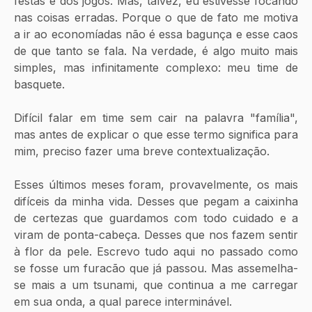
festas e dos jogos. Mas, talvez, eu estivesse focando 
nas coisas erradas. Porque o que de fato me motiva 
a ir ao economíadas não é essa bagunça e esse caos 
de que tanto se fala. Na verdade, é algo muito mais 
simples, mas infinitamente complexo: meu time de 
basquete. 
Difícil falar em time sem cair na palavra "família", 
mas antes de explicar o que esse termo significa para 
mim, preciso fazer uma breve contextualização.
Esses últimos meses foram, provavelmente, os mais 
difíceis da minha vida. Desses que pegam a caixinha 
de certezas que guardamos com todo cuidado e a 
viram de ponta-cabeça. Desses que nos fazem sentir 
à flor da pele. Escrevo tudo aqui no passado como 
se fosse um furacão que já passou. Mas assemelha-
se mais a um tsunami, que continua a me carregar 
em sua onda, a qual parece interminável. 