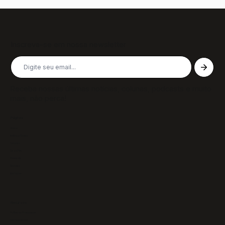
Inscreva-se em nossa newsletter
Receba nossas últimas notícias, colunas, podcasts e muito
mais, não perca!
Páginas
Sobre
Notícias/Textos
Colunas
GazeTVs
Podcasts
Revistas
Membros
Recursos
Política de Privacidade
Termos de Uso