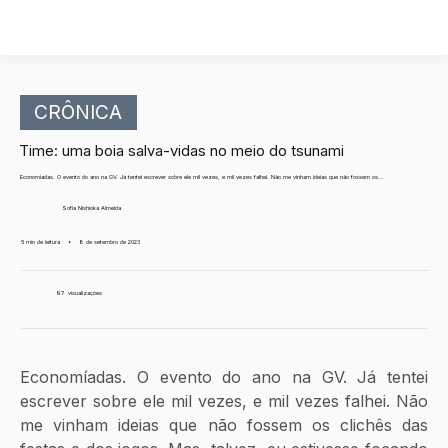
CRÔNICA
Time: uma boia salva-vidas no meio do tsunami
Economíadas. O evento do ano na GV. Já tentei escrever sobre ele mil vezes, e mil vezes falhei. Não me vinham ideias que não fossem os...
Sofia Nishioka Almeida
5 min de leitura
•
8 de setembro de 2023
97
visualizações
Economíadas. O evento do ano na GV. Já tentei 
escrever sobre ele mil vezes, e mil vezes falhei. Não 
me vinham ideias que não fossem os clichês das 