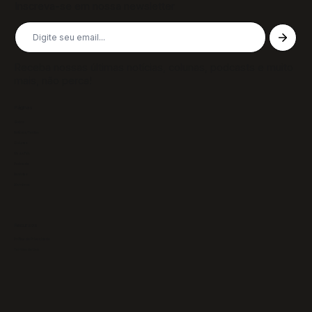
Inscreva-se em nossa newsletter
Receba nossas últimas notícias, colunas, podcasts e muito
mais, não perca!
Páginas
Sobre
Notícias/Textos
Colunas
GazeTVs
Podcasts
Revistas
Membros
Recursos
Política de Privacidade
Termos de Uso