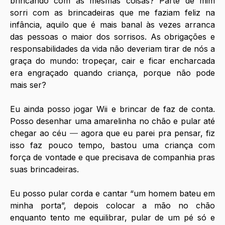
brincando com as mesmas coisas? Parte de mim 
sorri com as brincadeiras que me faziam feliz na 
infância, aquilo que é mais banal às vezes arranca 
das pessoas o maior dos sorrisos. As obrigações e 
responsabilidades da vida não deveriam tirar de nós a 
graça do mundo: tropeçar, cair e ficar encharcada 
era engraçado quando criança, porque não pode 
mais ser?
Eu ainda posso jogar Wii e brincar de faz de conta. 
Posso desenhar uma amarelinha no chão e pular até 
chegar ao céu 
—
 agora que eu parei pra pensar, fiz 
isso faz pouco tempo, bastou uma criança com 
força de vontade e que precisava de companhia pras 
suas brincadeiras.
Eu posso pular corda e cantar “um homem bateu em 
minha porta”, depois colocar a mão no chão 
enquanto tento me equilibrar, pular de um pé só e 