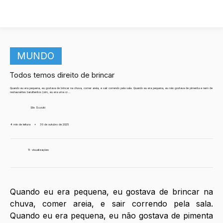
MUNDO
Todos temos direito de brincar
Quando eu era pequena, eu gostava de brincar na chuva, comer areia, e sair correndo pela sala. Quando eu era pequena, eu não gostava de pimenta e nem de
restaurantes barulhentos (sim, eu era uma cr...
Elis Suzuki
4 min de leitura
•
30 de outubro de 2025
11
visualizações
Quando eu era pequena, eu gostava de brincar na 
chuva, comer areia, e sair correndo pela sala. 
Quando eu era pequena, eu não gostava de pimenta 