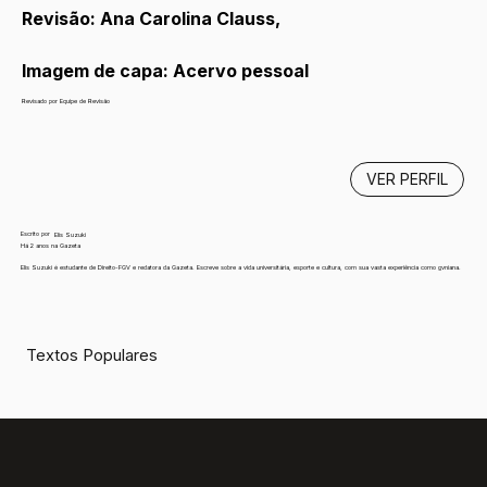
Revisão: Ana Carolina Clauss, 
Imagem de capa: Acervo pessoal
Revisado por Equipe de Revisão
VER PERFIL
Escrito por
Elis Suzuki
Há 2 anos na Gazeta
Elis Suzuki é estudante de Direito-FGV e redatora da Gazeta. Escreve sobre a vida universitária, esporte e cultura, com sua vasta experiência como gvniana.
Textos Populares