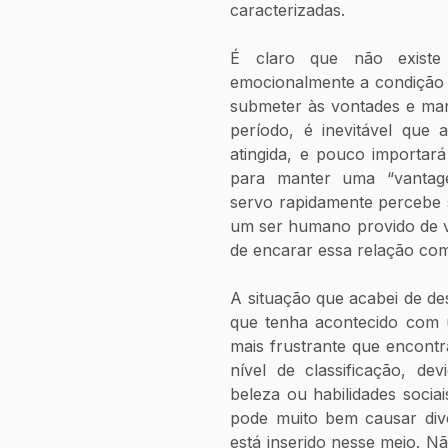
caracterizadas.
É claro que não existe
emocionalmente a condição 
submeter às vontades e man
período, é inevitável que a
atingida, e pouco importará
para manter uma “vantage
servo rapidamente percebe s
um ser humano provido de va
de encarar essa relação com
A situação que acabei de de
que tenha acontecido com u
mais frustrante que encont
nível de classificação, de
beleza ou habilidades socia
pode muito bem causar dive
está inserido nesse meio. Nã