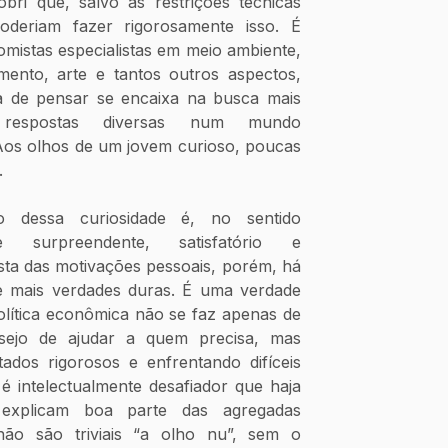
ri que, salvo as restrições técnicas 
oderiam fazer rigorosamente isso. É 
stas especialistas em meio ambiente, 
mento, arte e tantos outros aspectos, 
 de pensar se encaixa na busca mais 
 respostas diversas num mundo 
os olhos de um jovem curioso, poucas 
.
o dessa curiosidade é, no sentido 
te surpreendente, satisfatório e 
sta das motivações pessoais, porém, há 
 mais verdades duras. É uma verdade 
lítica econômica não se faz apenas de 
sejo de ajudar a quem precisa, mas 
dos rigorosos e enfrentando difíceis 
 intelectualmente desafiador que haja 
 explicam boa parte das agregadas 
ão são triviais “a olho nu”, sem o 