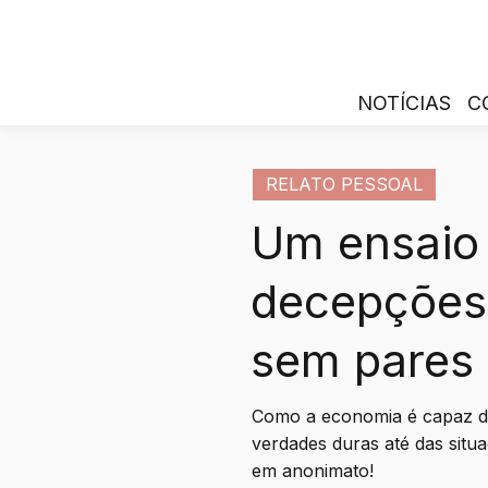
NOTÍCIAS
C
RELATO PESSOAL
Um ensaio
decepções
sem pares
Como a economia é capaz de
verdades duras até das situ
em anonimato!