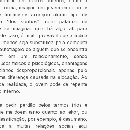
ridade em outros critérios, como o 
 forma, imagine um jovem medíocre e 
 finalmente arranjou algum tipo de 
a “dos sonhos”, num patamar de 
de se imaginar que há algo ali para 
e caso, é muito provável que a iludida 
 menos seja substituída pela completa 
autoflagelo de alguém que se encontra 
r” em um relacionamento, sendo 
sos físicos e psicológicos, chantagens 
dianos desproporcionais apenas pelo 
a diferença causada na alocação. Ao 
 da realidade, o jovem pode de repente 
 inferno.
a pedir perdão pelos termos frios e 
ue me doem tanto quanto ao leitor, ou 
lassificação, por exemplo, é desumano, 
ca a muitas relações sociais aqui 