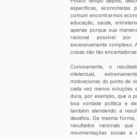
Pouco tempo depois, descob
específicas, economistas p
comum encontrarmos economi
educação, saúde, entreteni
apenas porque sua maneira
racional possível por
excessivamente complexo. A
coisas são tão encantadoras
Curiosamente, o resultad
intelectual, extremamen
motivacional; do ponto de vi
cada vez menos soluções e
dura, por exemplo, que a po
boa vontade política e de
também atendendo a resulta
desafios. Da mesma forma, é
resultados racionais que
movimentações sociais e n