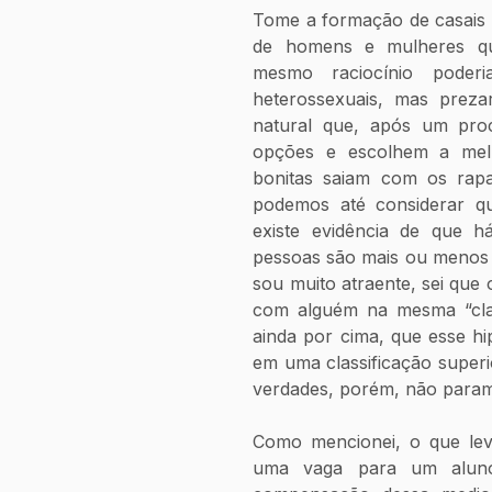
Tome a formação de casais 
de homens e mulheres qu
mesmo raciocínio poderi
heterossexuais, mas prezare
natural que, após um pro
opções e escolhem a melho
bonitas saiam com os rapaz
podemos até considerar qu
existe evidência de que h
pessoas são mais ou menos p
sou muito atraente, sei que 
com alguém na mesma “clas
ainda por cima, que esse hi
em uma classificação superio
verdades, porém, não param
Como mencionei, o que leva
uma vaga para um aluno 