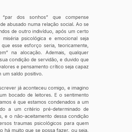
 “par dos sonhos” que compense 
de abusado numa relação social. Ao se 
dos de outro indivíduo, após um certo 
 miséria psicológica e emocional seja 
 que esse esforço seria, teoricamente, 
m” na alocação. Ademais, qualquer 
ua condição de servidão, e duvido que 
lores e pensamento crítico seja capaz 
 um saldo positivo.
screver já aconteceu comigo, e imagino 
m bocado de leitores. E o sentimento 
ramos é que estamos condenados a um 
vido a um critério pré-determinado de 
is, e o não-aceitamento dessa condição 
rsos traumas psicológicos para quem 
o há muito que se possa fazer, ou seja, 