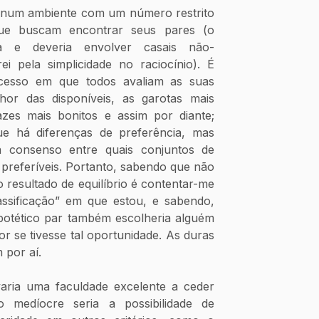
num ambiente com um número restrito 
e buscam encontrar seus pares (o 
a e deveria envolver casais não-
i pela simplicidade no raciocínio). É 
cesso em que todos avaliam as suas 
r das disponíveis, as garotas mais 
es mais bonitos e assim por diante; 
e há diferenças de preferência, mas 
á consenso entre quais conjuntos de 
referíveis. Portanto, sabendo que não 
o resultado de equilíbrio é contentar-me 
sificação” em que estou, e sabendo, 
potético par também escolheria alguém 
r se tivesse tal oportunidade. As duras 
 por aí.
ria uma faculdade excelente a ceder 
medíocre seria a possibilidade de 