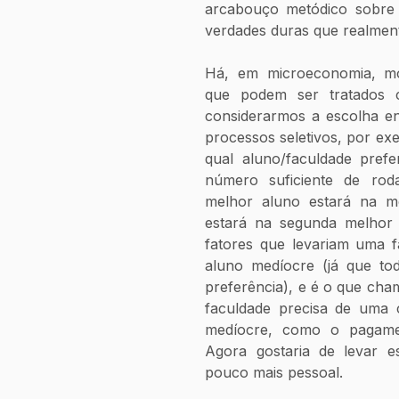
arcabouço metódico sobre 
verdades duras que realmen
Há, em microeconomia, mo
que podem ser tratados 
considerarmos a escolha en
processos seletivos, por ex
qual aluno/faculdade pref
número suficiente de roda
melhor aluno estará na m
estará na segunda melhor 
fatores que levariam uma f
aluno medíocre (já que to
preferência), e é o que cham
faculdade precisa de uma 
medíocre, como o pagamen
Agora gostaria de levar e
pouco mais pessoal.