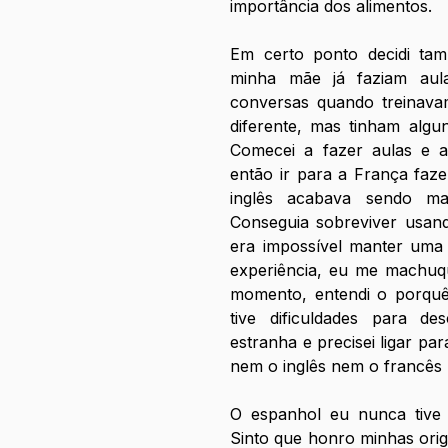
importância dos alimentos.
Em certo ponto decidi tam
minha mãe já faziam aul
conversas quando treinavam
diferente, mas tinham algu
Comecei a fazer aulas e ap
então ir para a França faz
inglês acabava sendo ma
Conseguia sobreviver usand
era impossível manter uma 
experiência, eu me machuque
momento, entendi o porquê 
tive dificuldades para de
estranha e precisei ligar pa
nem o inglês nem o francês
O espanhol eu nunca tive 
Sinto que honro minhas orige