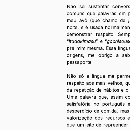
Não sei sustentar conver
comuns que palavras em pr
meu avô (que chamo de 
j
noite, e é usada normalmen
demonstrar respeito. Sem
“
itadakimasu
” e “
gochisou
pra mim mesma. Essa língua 
origens, me obrigo a sa
passaporte. 
Não só a língua me permei
respeito aos mais velhos, qu
da repetição de hábitos e o 
Uma palavra que, assim co
satisfatória no português 
desperdício de comida, mas n
valorização dos recursos e 
que um jeito de repreender