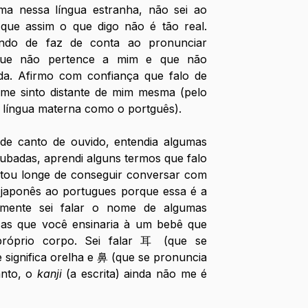
a nessa língua estranha, não sei ao 
que assim o que digo não é tão real. 
do de faz de conta ao pronunciar 
que não pertence a mim e que não 
a. Afirmo com confiança que falo de 
 me sinto distante de mim mesma (pelo 
língua materna como o portguês).
e canto de ouvido, entendia algumas 
ubadas, aprendi alguns termos que falo 
stou longe de conseguir conversar com 
japonês ao portugues porque essa é a 
lmente sei falar o nome de algumas 
as que você ensinaria à um bebê que 
óprio corpo. Sei falar 耳 (que se 
e significa orelha e 鼻 (que se pronuncia 
anto, o 
kanji
 (a escrita) ainda não me é 