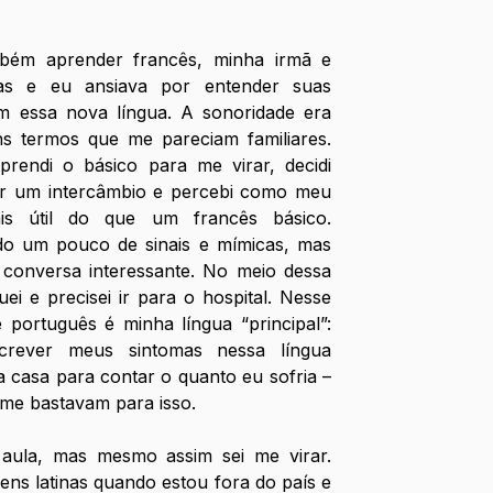
bém aprender francês, minha irmã e 
as e eu ansiava por entender suas 
 essa nova língua. A sonoridade era 
ns termos que me pareciam familiares. 
rendi o básico para me virar, decidi 
er um intercâmbio e percebi como meu 
is útil do que um francês básico. 
o um pouco de sinais e mímicas, mas 
conversa interessante. No meio dessa 
i e precisei ir para o hospital. Nesse 
português é minha língua “principal”: 
screver meus sintomas nessa língua 
ra casa para contar o quanto eu sofria – 
 me bastavam para isso.
aula, mas mesmo assim sei me virar. 
ns latinas quando estou fora do país e 