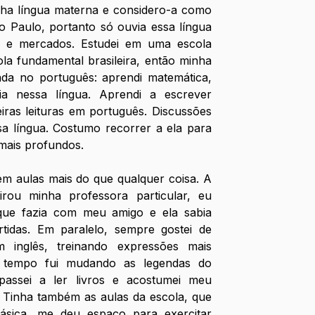
nha língua materna e considero-a como 
o Paulo, portanto só ouvia essa língua 
s e mercados. Estudei em uma escola 
cola fundamental brasileira, então minha 
a no português: aprendi matemática, 
fia nessa língua. Aprendi a escrever 
iras leituras em português. Discussões 
a língua. Costumo recorrer a ela para 
mais profundos. 
em aulas mais do que qualquer coisa. A 
u minha professora particular, eu 
ue fazia com meu amigo e ela sabia 
tidas. Em paralelo, sempre gostei de 
m inglês, treinando expressões mais 
o tempo fui mudando as legendas do 
passei a ler livros e acostumei meu 
 Tinha também as aulas da escola, que 
ásica, me deu espaço para exercitar 