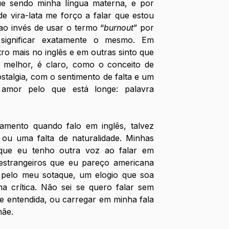
e sendo minha língua materna, e por 
 vira-lata me forço a falar que estou 
ao invés de usar o termo “
burnout
” por 
significar exatamente o mesmo. Em 
o mais no inglês e em outras sinto que 
melhor, é claro, como o conceito de 
talgia, com o sentimento de falta e um 
amor pelo que está longe: palavra 
amento quando falo em inglês, talvez 
u uma falta de naturalidade. Minhas 
que eu tenho outra voz ao falar em 
 estrangeiros que eu pareço americana 
 pelo meu sotaque, um elogio que soa 
crítica. Não sei se quero falar sem 
e entendida, ou carregar em minha fala 
mãe.