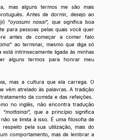
sa, mas alguns termos me são mais 
otuguês. Antes de dormir, desejo ao 
iji
) “
oyasumi nasai
”, que significa boa 
te para pessoas pelas quais você quer 
pre antes de começar a comer falo 
sama
” ao terminar, mesmo que diga só 
está intrinsecamente ligada às minhas 
ber alguns termos para honrar meu 
a, mas a cultura que ela carrega. O 
e vêm atrelado às palavras. A tradição 
tratamento da comida e das refeições.  
mo no inglês, não encontra tradução 
é “
mottainai
”, que a princípio significa 
ão se limita à isso. É uma filosofia de 
respeito pela sua utilização, mais do 
 um comportamento, mas de lembrar a 