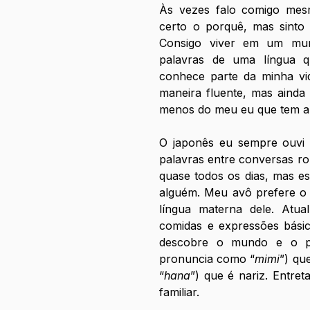
Às vezes falo comigo mesm
certo o porquê, mas sinto 
Consigo viver em um mun
palavras de uma língua 
conhece parte da minha vid
maneira fluente, mas ainda
menos do meu eu que tem a 
O japonês eu sempre ouvi d
palavras entre conversas ro
quase todos os dias, mas e
alguém. Meu avô prefere o 
língua materna dele. Atua
comidas e expressões básic
descobre o mundo e o pr
pronuncia como “
mimi
”) qu
“
hana
”) que é nariz. Entret
familiar.