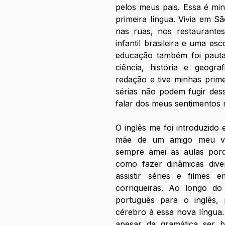
pelos meus pais. Essa é mi
primeira língua. Vivia em Sã
nas ruas, nos restaurante
infantil brasileira e uma es
educação também foi pautad
ciência, história e geogra
redação e tive minhas prime
sérias não podem fugir dess
falar dos meus sentimentos 
O inglês me foi introduzido 
mãe de um amigo meu viro
sempre amei as aulas porq
como fazer dinâmicas diver
assistir séries e filmes e
corriqueiras. Ao longo d
português para o inglês, 
cérebro à essa nova língua.
apesar da gramática ser b