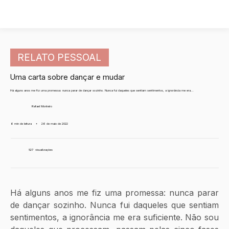
RELATO PESSOAL
Uma carta sobre dançar e mudar
Há alguns anos me fiz uma promessa: nunca parar de dançar sozinho. Nunca fui daqueles que sentiam sentimentos, a ignorância me era...
Rafael Monteiro
6 min de leitura
•
26 de maio de 2022
527
visualizações
Há alguns anos me fiz uma promessa: nunca parar 
de dançar sozinho. Nunca fui daqueles que sentiam 
sentimentos, a ignorância me era suficiente. Não sou 