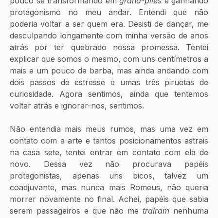
pouco se transformando em 
grand-pliés
 e ganhando 
protagonismo no meu andar. Entendi que não 
poderia voltar a ser quem era. Desisti de dançar, me 
desculpando longamente com minha versão de anos 
atrás por ter quebrado nossa promessa. Tentei 
explicar que somos o mesmo, com uns centímetros a 
mais e um pouco de barba, mas ainda andando com 
dois passos de estresse e umas três piruetas de 
curiosidade. Agora sentimos, ainda que tentemos 
voltar atrás e ignorar-nos, sentimos.
Não entendia mais meus rumos, mas uma vez em 
contato com a arte e tantos posicionamentos astrais 
na casa sete, tentei entrar em contato com ela de 
novo. Dessa vez não procurava papéis 
protagonistas, apenas uns bicos, talvez um 
coadjuvante, mas nunca mais Romeus, não queria 
morrer novamente no final. Achei, papéis que sabia 
serem passageiros e que não me 
traíram 
nenhuma 