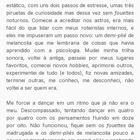
estático, com uns dois passos de estresse, umas três 
piruetas de curiosidade mas dessa vez sem 
fouettes
noturnos. Comecei a acreditar nos astros, era mais 
fácil do que lidar com meus roteiristas internos, e 
eles me impuseram um passo novo: um 
demi-plié 
de 
melancolia que me lembraria de coisas que havia 
aprendido com a psicologia. Mudei minha trilha 
sonora, voltei à antiga, passeei por meus lugares 
favoritos, comecei novos 
hobbies
, aprimorei outros, 
experimentei de tudo (e todos), fiz novas amizades, 
terminei outras, me conheci, me desconheci, não 
voltei a ser quem era. 
Me forcei a dançar em um ritmo que já não era o 
meu. Descompassado, tentando dançar em quatro 
por quatro com os pensamentos fluindo em doze 
por oito. Não funcionou, fiquei sem os 
fouettes
 da 
madrugada e os 
demi-pliés
 de melancolia pouco a 