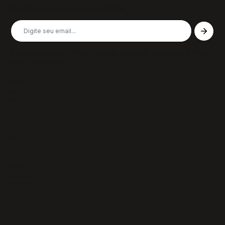
Inscreva-se em nossa newsletter
Receba nossas últimas notícias, colunas, podcasts e muito
mais, não perca!
Páginas
Sobre
Notícias/Textos
Colunas
GazeTVs
Podcasts
Revistas
Membros
Recursos
Política de Privacidade
Termos de Uso