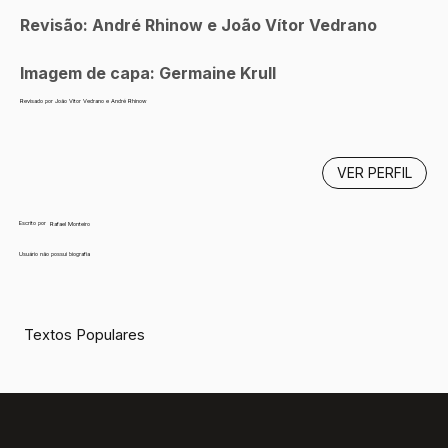
Revisão: André Rhinow e João Vítor Vedrano
Imagem de capa: Germaine Krull
Revisado por João Vitor Vedrano e André Rhinow
VER PERFIL
Escrito por
Rafael Monteiro
Usuário não possui biografia
Textos Populares