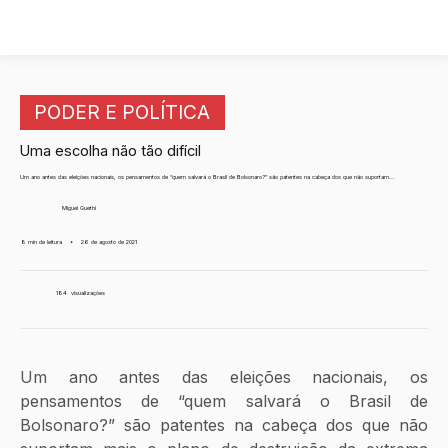
PODER E POLÍTICA
Uma escolha não tão difícil
Um ano antes das eleições nacionais, os pensamentos de “quem salvará o Brasil de Bolsonaro?” são patentes na cabeça dos que não suportam...
Miguel Guethi
8 min de leitura
•
26 de agosto de 2021
184
visualizações
Um ano antes das eleições nacionais, os 
pensamentos de “quem salvará o Brasil de 
Bolsonaro?” são patentes na cabeça dos que não 