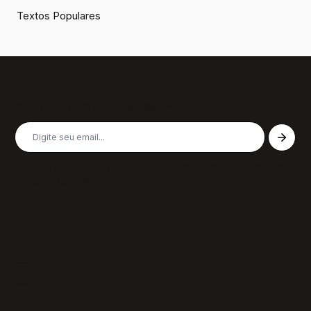
Textos Populares
Inscreva-se em nossa newsletter
Receba nossas últimas notícias, colunas, podcasts e muito
mais, não perca!
Páginas
Sobre
Notícias/Textos
Colunas
GazeTVs
Podcasts
Revistas
Membros