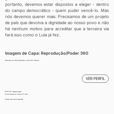
portanto, devemos estar dispostos a eleger - dentro 
do campo democrático - quem puder vencê-lo. Mas 
nós devemos querer mais. Precisamos de um projeto 
de país que devolva a dignidade ao nosso povo e não 
há nenhum motivo para acreditar que a terceira via 
fará isso como o Lula já fez. 
Imagem de Capa: Reprodução/Poder 360
Revisado por Letícia Fagundes e João Vitor Vedrano
VER PERFIL
Escrito por
Miguel Guethi
Foi da Gazeta por menos de 1 mês
Usuário não possui biografia