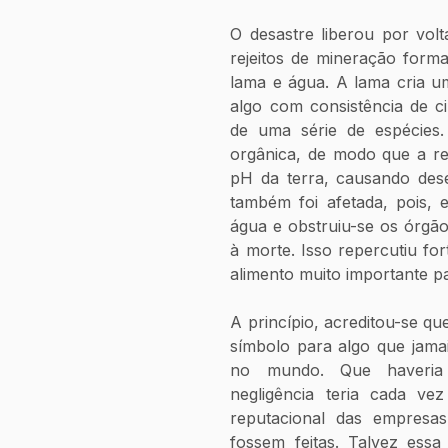
O desastre liberou por vol
rejeitos de mineração forma
lama e água. A lama cria u
algo com consistência de c
de uma série de espécies.
orgânica, de modo que a regi
pH da terra, causando dese
também foi afetada, pois, e
água e obstruiu-se os órgãos
à morte. Isso repercutiu fo
alimento muito importante p
A princípio, acreditou-se qu
símbolo para algo que jama
no mundo. Que haveria 
negligência teria cada ve
reputacional das empresas
fossem feitas. Talvez essa 