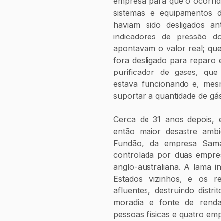
empresa para que o ocorrido
sistemas e equipamentos d
haviam sido desligados an
indicadores de pressão d
apontavam o valor real; que
fora desligado para reparo e
purificador de gases, que 
estava funcionando e, mesm
suportar a quantidade de gá
Cerca de 31 anos depois, e
então maior desastre ambi
Fundão, da empresa Sama
controlada por duas empresa
anglo-australiana. A lama i
Estados vizinhos, e os re
afluentes, destruindo distr
moradia e fonte de renda
pessoas físicas e quatro em