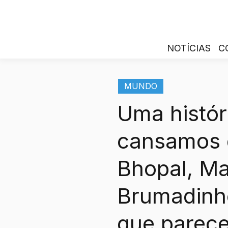
NOTÍCIAS
C
MUNDO
Uma histór
cansamos d
Bhopal, Ma
Brumadinh
que parec