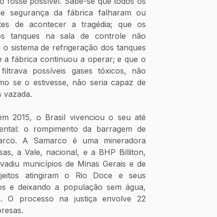
 fosse possível. Sabe-se que todos os 
e segurança da fábrica falharam ou 
tes de acontecer a tragédia; que os 
os tanques na sala de controle não 
 o sistema de refrigeração dos tanques 
 a fábrica continuou a operar; e que o 
filtrava possíveis gases tóxicos, não 
o se o estivesse, não seria capaz de 
s vazada. 
m 2015, o Brasil vivenciou o seu até 
ental: o rompimento da barragem de 
rco. A Samarco é uma mineradora 
s, a Vale, nacional, e a BHP Billiton, 
nvadiu municípios de Minas Gerais e de 
jeitos atingiram o Rio Doce e seus 
itos e deixando a população sem água, 
. O processo na justiça envolve 22 
presas.