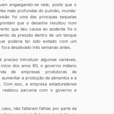
am engasgando-se nele, posto que o 
artes mais profundas do pulmão, inunda-
são foi uma das principais sequelas 
apontam que o desastre resultou num 
vento que deu causa ao acidente foi o 
nto da pressão dentro de um tanque 
ue poderia ter sido evitado com um 
 fora desativado três semanas antes.
preciso introduzir algumas variáveis. 
início dos anos 80, o governo indiano 
inda de empresas produtoras de 
a aumentar a produção de alimentos e a 
oferta de emprego no país. Com isso, a empresa estadunidense 
 realizou parceria com o governo e 
 
caso, não faltaram falhas por parte da 