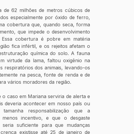
ta de 62 milhões de metros cúbicos de 
dos especialmente por óxido de ferro, 
ma cobertura que, quando seca, forma 
imento, que impede o desenvolvimento 
 Essa cobertura é pobre em matéria 
ão fica infértil, e os rejeitos afetam o 
struturação química do solo. A fauna 
m virtude da lama, faltou oxigênio na 
 respiratórios dos animais, levando-os 
rtemente na pesca, fonte de renda e de 
ara vários moradores da região. 
e o caso em Mariana serviria de alerta e 
is deveria acontecer em nosso país ou 
tamanha responsabilização que a 
z menos incentivo, e que o desgaste 
 seria suficiente para que mudanças 
crença existisse até 25 de janeiro de 