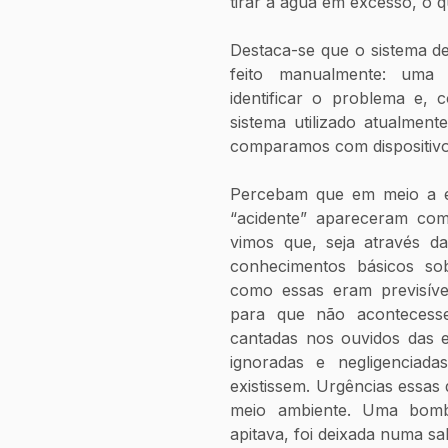
tirar a água em excesso, o q
Destaca-se que o sistema d
feito manualmente: uma 
identificar o problema e, c
sistema utilizado atualmen
comparamos com dispositivo
Percebam que em meio a es
“acidente” apareceram com
vimos que, seja através da 
conhecimentos básicos sob
como essas eram previsívei
para que não acontecesse
cantadas nos ouvidos das 
ignoradas e negligenciadas
existissem. Urgências essas 
meio ambiente. Uma bomba
apitava, foi deixada numa sa