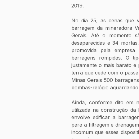
2019.
No dia 25, as cenas que v
barragem da mineradora V
Gerais. Até o momento sã
desaparecidas e 34 mortas.
promovida pela empresa 
barragens rompidas. O ti
justamente o mais barato e p
terra que cede com o passar
Minas Gerais 500 barragens
bombas-relógio aguardando 
Ainda, conforme dito em not
utilizada na construção da
envolve edificar a barrage
para a filtragem e drenage
incomum que esses disposit