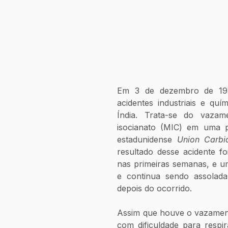
Em 3 de dezembro de 198
acidentes industriais e quí
Índia. Trata-se do vazam
isocianato (MIC) em uma pl
estadunidense 
Union Carbi
resultado desse acidente f
nas primeiras semanas, e u
e continua sendo assolad
depois do ocorrido. 
Assim que houve o vazament
com dificuldade para respir