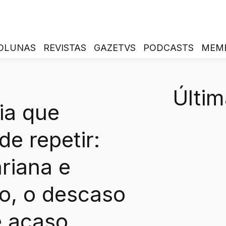
OLUNAS
REVISTAS
GAZETVS
PODCASTS
MEM
Últim
ia que
e repetir:
riana e
o, o descaso
e acaso