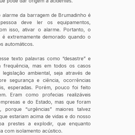
ue pode dar origem a acidentes. 
e alarme da barragem de Brumadinho é 
pessoa deve ler os equipamentos, 
om isso, ativar o alarme. Portanto, o 
te é extremamente demorado quando o 
s automáticos.
se texto palavras como “desastre” e 
 frequência, mas em todos os casos 
legislação ambiental, seja através de 
re segurança e ciência, ocorrências 
s, esperadas. Porém, pouco foi feito 
m. Eram como profecias realizáveis 
empresas e do Estado, mas que foram 
, porque “urgências” maiores talvez 
que estariam acima de vidas e do nosso 
 prestes a explodir, que enquanto 
la com isolamento acústico. 