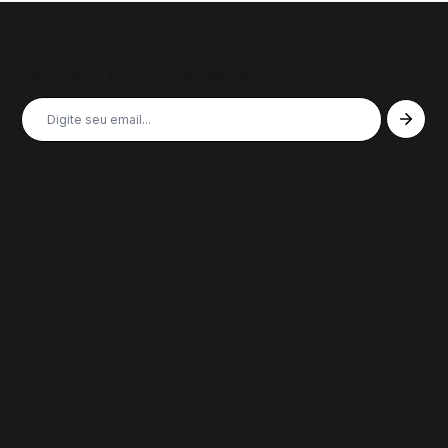
Inscreva-se em nossa newsletter
Receba nossas últimas notícias, colunas, podcasts e muito
mais, não perca!
Páginas
Sobre
Notícias/Textos
Colunas
GazeTVs
Podcasts
Revistas
Membros
Recursos
Política de Privacidade
Termos de Uso