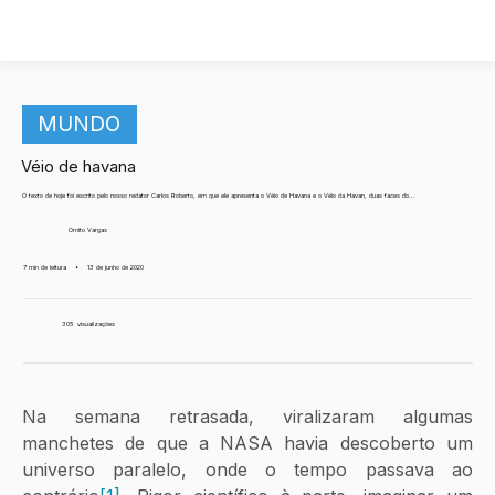
MUNDO
Véio de havana
O texto de hoje foi escrito pelo nosso redator Carlos Roberto, em que ele apresenta o Véio de Havana e o Véio da Havan, duas faces do...
Ornito Vargas
7 min de leitura
•
13 de junho de 2020
305
visualizações
Na semana retrasada, viralizaram algumas 
manchetes de que a NASA havia descoberto um 
universo paralelo, onde o tempo passava ao 