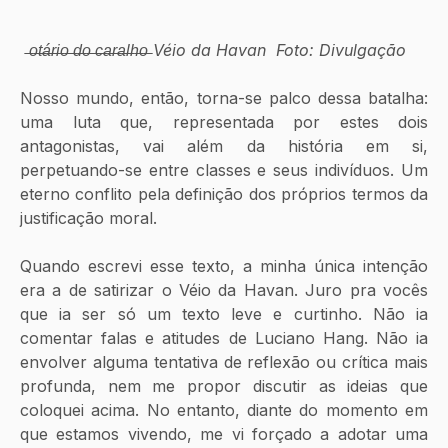
 ̶o̶t̶á̶r̶i̶o̶ ̶d̶o̶ ̶c̶a̶r̶a̶l̶h̶o̶ Véio da Havan  Foto: Divulgação
Nosso mundo, então, torna-se palco dessa batalha: 
uma luta que, representada por estes dois 
antagonistas, vai além da história em si, 
perpetuando-se entre classes e seus indivíduos. Um 
eterno conflito pela definição dos próprios termos da 
justificação moral.
Quando escrevi esse texto, a minha única intenção 
era a de satirizar o Véio da Havan. Juro pra vocês 
que ia ser só um texto leve e curtinho. Não ia 
comentar falas e atitudes de Luciano Hang. Não ia 
envolver alguma tentativa de reflexão ou crítica mais 
profunda, nem me propor discutir as ideias que 
coloquei acima. No entanto, diante do momento em 
que estamos vivendo, me vi forçado a adotar uma 