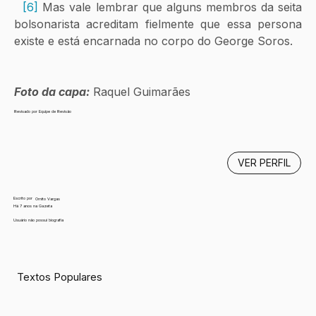
[6]
 Mas vale lembrar que alguns membros da seita 
bolsonarista acreditam fielmente que essa persona 
existe e está encarnada no corpo do George Soros. 
Foto da capa:
 Raquel Guimarães
Revisado por Equipe de Revisão
VER PERFIL
Escrito por
Ornito Vargas
Há 7 anos na Gazeta
Usuário não possui biografia
Textos Populares