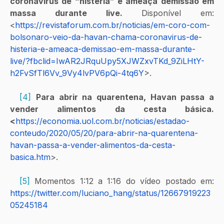
coronavírus de “histeria” e ameaça demissão em 
massa durante live.
 Disponível em: 
<
https://revistaforum.com.br/noticias/em-coro-com-
bolsonaro-veio-da-havan-chama-coronavirus-de-
histeria-e-ameaca-demissao-em-massa-durante-
live/?fbclid=IwAR2JRquUpy5XJWZxvTKd_9ZiLHtY-
h2FvSfTl6Vv_9Vy4lvPV6pQi-4tq6Y
>. 
[4]
Para abrir na quarentena, Havan passa a 
vender alimentos da cesta básica. 
<
https://economia.uol.com.br/noticias/estadao-
conteudo/2020/05/20/para-abrir-na-quarentena-
havan-passa-a-vender-alimentos-da-cesta-
basica.htm
>. 
[5]
 Momentos 1:12 a 1:16 do vídeo postado em: 
https://twitter.com/luciano_hang/status/12667919223
05245184