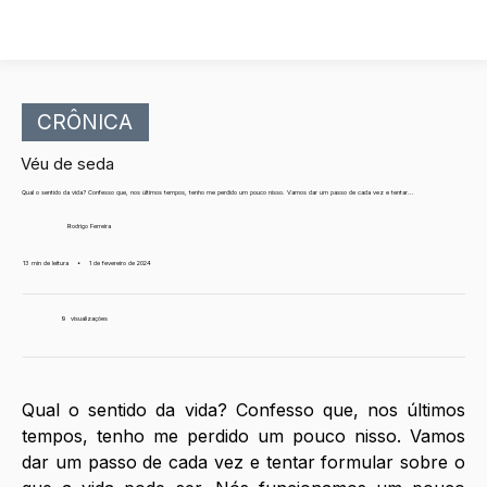
CRÔNICA
Véu de seda
Qual o sentido da vida? Confesso que, nos últimos tempos, tenho me perdido um pouco nisso. Vamos dar um passo de cada vez e tentar...
Rodrigo Ferreira
13 min de leitura
•
1 de fevereiro de 2024
9
visualizações
Qual o sentido da vida? Confesso que, nos últimos 
tempos, tenho me perdido um pouco nisso. Vamos 
dar um passo de cada vez e tentar formular sobre o 