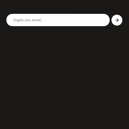
Inscreva-se em nossa newsletter
Receba nossas últimas notícias, colunas, podcasts e muito
mais, não perca!
Páginas
Sobre
Notícias/Textos
Colunas
GazeTVs
Podcasts
Revistas
Membros
Recursos
Política de Privacidade
Termos de Uso