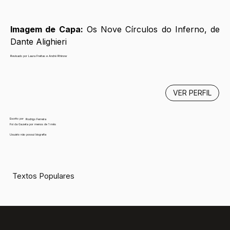
Imagem de Capa:
 Os Nove Círculos do Inferno, de 
Dante Alighieri
Revisado por Laura Freitas e André Rhinow
VER PERFIL
Escrito por
Rodrigo Ferreira
Foi da Gazeta por menos de 1 mês
Usuário não possui biografia
Textos Populares