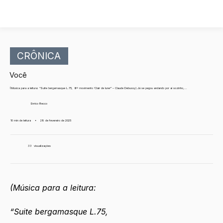
CRÔNICA
Você
(Música para a leitura: “Suite bergamasque L.75, IIIº movimento ‘Clair de lune’” – Claude Debussy) Já se pegou andando por aí sozinho,...
Enrico Recco
10 min de leitura
•
28 de fevereiro de 2025
33
visualizações
(Música para a leitura:
“Suite bergamasque L.75, 