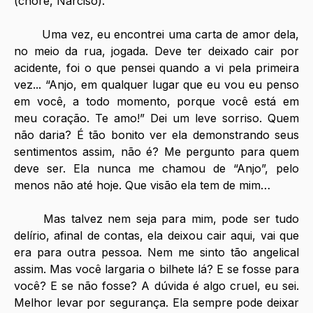
(chore, Narciso).
	Uma vez, eu encontrei uma carta de amor dela, 
no meio da rua, jogada. Deve ter deixado cair por 
acidente, foi o que pensei quando a vi pela primeira 
vez... “Anjo, em qualquer lugar que eu vou eu penso 
em você, a todo momento, porque você está em 
meu coração. Te amo!” Dei um leve sorriso. Quem 
não daria? É tão bonito ver ela demonstrando seus 
sentimentos assim, não é? Me pergunto para quem 
deve ser. Ela nunca me chamou de “Anjo”, pelo 
menos não até hoje. Que visão ela tem de mim…
	Mas talvez nem seja para mim, pode ser tudo 
delírio, afinal de contas, ela deixou cair aqui, vai que 
era para outra pessoa. Nem me sinto tão angelical 
assim. Mas você largaria o bilhete lá? E se fosse para 
você? E se não fosse? A dúvida é algo cruel, eu sei. 
Melhor levar por segurança. Ela sempre pode deixar 