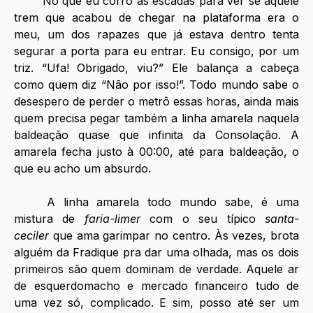
	No que eu corro as escadas para ver se aquele 
trem que acabou de chegar na plataforma era o 
meu, um dos rapazes que já estava dentro tenta 
segurar a porta para eu entrar. Eu consigo, por um 
triz. “Ufa! Obrigado, viu?” Ele balança a cabeça 
como quem diz “Não por isso!”. Todo mundo sabe o 
desespero de perder o metrô essas horas, ainda mais 
quem precisa pegar também a linha amarela naquela 
baldeação quase que infinita da Consolação. A 
amarela fecha justo à 00:00, até para baldeação, o 
que eu acho um absurdo.
	A linha amarela todo mundo sabe, é uma 
mistura de 
faria-limer
 com o seu típico 
santa-
ceciler
 que ama garimpar no centro. Às vezes, brota 
alguém da Fradique pra dar uma olhada, mas os dois 
primeiros são quem dominam de verdade. Aquele ar 
de esquerdomacho e mercado financeiro tudo de 
uma vez só, complicado. E sim, posso até ser um 