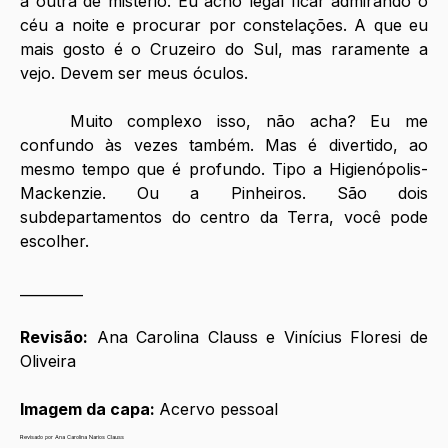
a outra de mistério. Eu acho legal ficar admirando o 
céu a noite e procurar por constelações. A que eu 
mais gosto é o Cruzeiro do Sul, mas raramente a 
vejo. Devem ser meus óculos.
	Muito complexo isso, não acha? Eu me 
confundo às vezes também. Mas é divertido, ao 
mesmo tempo que é profundo. Tipo a Higienópolis-
Mackenzie. Ou a Pinheiros. São dois 
subdepartamentos do centro da Terra, você pode 
escolher.
_________
Revisão:
 Ana Carolina Clauss e Vinícius Floresi de 
Oliveira
Imagem da capa: 
Acervo pessoal
Revisado por Ana Carolina Narios Clauss