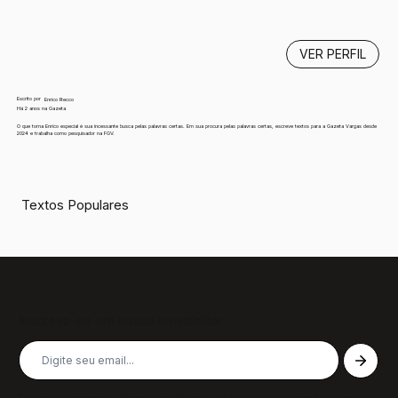
VER PERFIL
Escrito por
Enrico Recco
Há 2 anos na Gazeta
O que torna Enrico especial é sua incessante busca pelas palavras certas. Em sua procura pelas palavras certas, escreve textos para a Gazeta Vargas desde
2024 e trabalha como pesquisador na FGV.
Textos Populares
Inscreva-se em nossa newsletter