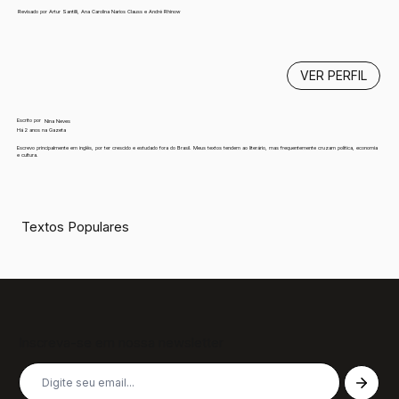
Revisado por Artur Santilli, Ana Carolina Narios Clauss e André Rhinow
VER PERFIL
Escrito por
Nina Neves
Há 2 anos na Gazeta
Escrevo principalmente em inglês, por ter crescido e estudado fora do Brasil. Meus textos tendem ao literário, mas frequentemente cruzam política, economia
e cultura.
Textos Populares
Inscreva-se em nossa newsletter