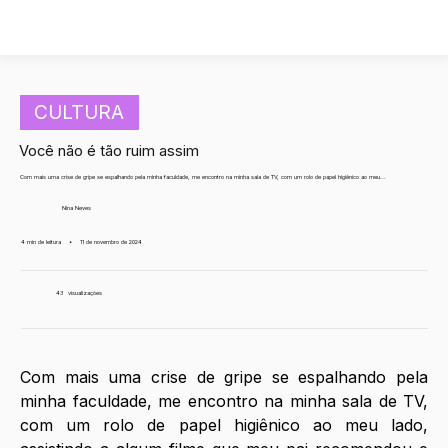
CULTURA
Você não é tão ruim assim
Com mais uma crise de gripe se espalhando pela minha faculdade, me encontro na minha sala de TV, com um rolo de papel higiênico ao meu...
Nina Neves
4 min de leitura
•
11 de novembro de 2024
43
visualizações
Com mais uma crise de gripe se espalhando pela 
minha faculdade, me encontro na minha sala de TV, 
com um rolo de papel higiênico ao meu lado, 