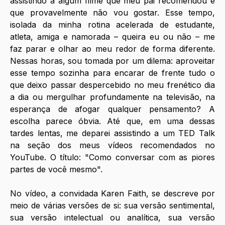
assistindo a algum filme que meu pai recomendou e 
que provavelmente não vou gostar. Esse tempo, 
isolada da minha rotina acelerada de estudante, 
atleta, amiga e namorada – queira eu ou não – me 
faz parar e olhar ao meu redor de forma diferente. 
Nessas horas, sou tomada por um dilema: aproveitar 
esse tempo sozinha para encarar de frente tudo o 
que deixo passar despercebido no meu frenético dia 
a dia ou mergulhar profundamente na televisão, na 
esperança de afogar qualquer pensamento? A 
escolha parece óbvia. Até que, em uma dessas 
tardes lentas, me deparei assistindo a um TED Talk 
na seção dos meus vídeos recomendados no 
YouTube. O título: "Como conversar com as piores 
partes de você mesmo".
No vídeo, a convidada Karen Faith, se descreve por 
meio de várias versões de si: sua versão sentimental, 
sua versão intelectual ou analítica, sua versão 