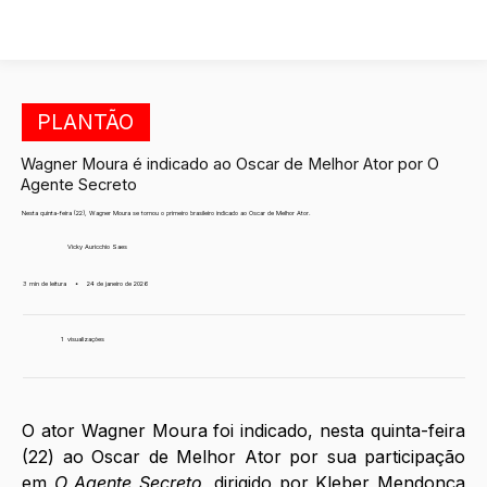
PLANTÃO
Wagner Moura é indicado ao Oscar de Melhor Ator por O
Agente Secreto
Nesta quinta-feira (22), Wagner Moura se tornou o primeiro brasileiro indicado ao Oscar de Melhor Ator.
Vicky Auricchio Saes
3 min de leitura
•
24 de janeiro de 2026
1
visualizações
O ator Wagner Moura foi indicado, nesta quinta-feira 
(22) ao Oscar de Melhor Ator por sua participação 
em 
O Agente Secreto
, dirigido por Kleber Mendonça 