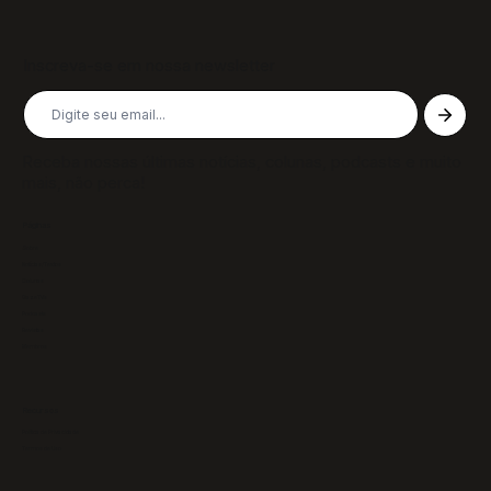
Inscreva-se em nossa newsletter
Receba nossas últimas notícias, colunas, podcasts e muito
mais, não perca!
Páginas
Sobre
Notícias/Textos
Colunas
GazeTVs
Podcasts
Revistas
Membros
Recursos
Política de Privacidade
Termos de Uso