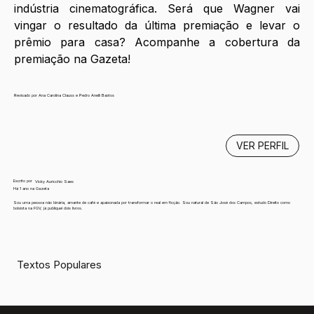
indústria cinematográfica. Será que Wagner vai 
vingar o resultado da última premiação e levar o 
prêmio para casa? Acompanhe a cobertura da 
premiação na Gazeta!
Revisado por Ana Carolina Clauss e Pedro Anelli Bastos
VER PERFIL
Escrito por
Vicky Auricchio Saes
Há 1 ano na Gazeta
Sou uma pessoa não binária, amante de café e apaixonada por transformar o real em ficção. Sou natural de São José dos Campos, estudo Direito como
bolsista na FGV, já publiquei dois livros.
Textos Populares