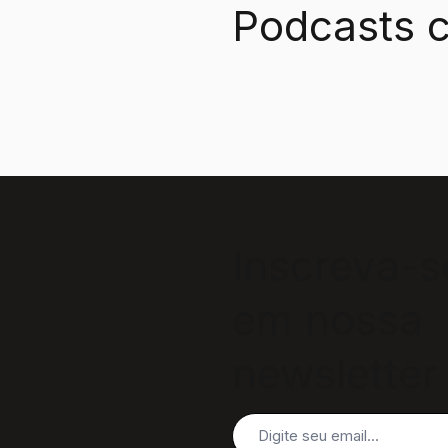
Podcasts c
Inscreva-s
em nossa
newsletter