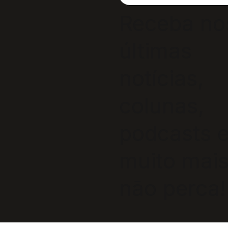
Receba no
últimas
notícias,
colunas,
podcasts 
muito mais
não perca!