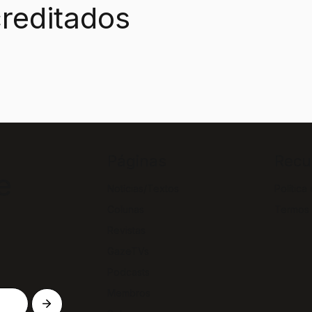
reditados
Páginas
Recu
e
Notícias/Textos
Política
Colunas
Termos
Revistas
GazeTVs
Podcasts
Membros