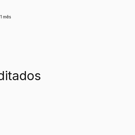
 1 mês
ditados