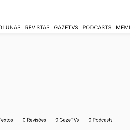
OLUNAS
REVISTAS
GAZETVS
PODCASTS
MEM
Textos
0
Revisões
0
GazeTVs
0
Podcasts