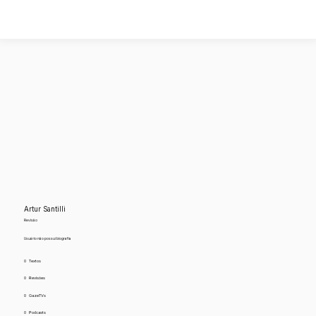
Artur Santilli
Revisão
Usuário não possui biografia
0
Textos
0
Revisões
0
GazeTVs
0
Podcasts