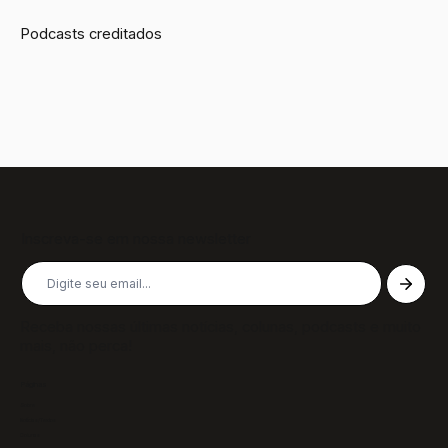
Podcasts creditados
Inscreva-se em nossa newsletter
Receba nossas últimas notícias, colunas, podcasts e muito
mais, não perca!
Páginas
Sobre
Notícias/Textos
Colunas