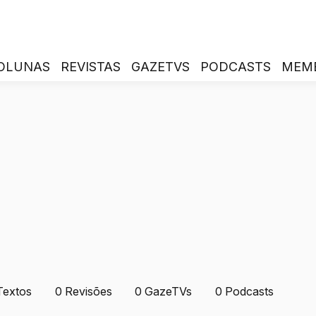
OLUNAS
REVISTAS
GAZETVS
PODCASTS
MEM
Textos
0
Revisões
0
GazeTVs
0
Podcasts