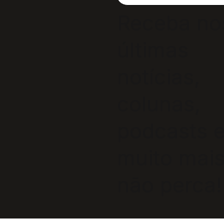
Receba no
últimas
notícias,
colunas,
podcasts 
muito mais
não perca!