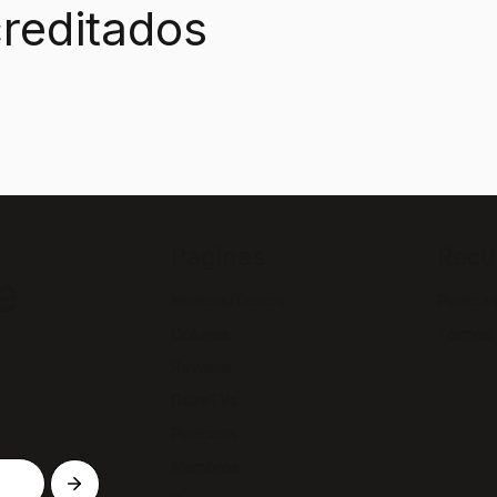
reditados
Páginas
Recu
e
Notícias/Textos
Política
Colunas
Termos
Revistas
GazeTVs
Podcasts
Membros