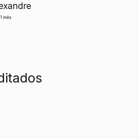
exandre
 1 mês
ditados