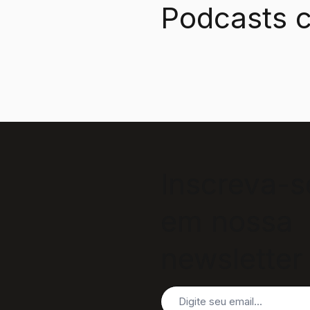
Podcasts c
Inscreva-s
em nossa
newsletter