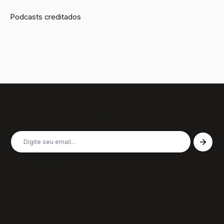
Podcasts creditados
Inscreva-se em nossa newsletter
Receba nossas últimas notícias, colunas, podcasts e muito
mais, não perca!
Páginas
Sobre
Notícias/Textos
Colunas