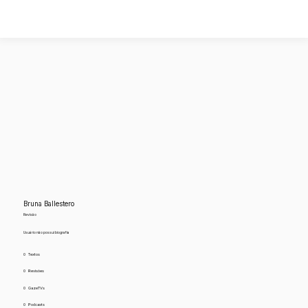
Bruna Ballestero
Revisão
Usuário não possui biografia
0
Textos
0
Revisões
0
GazeTVs
0
Podcasts