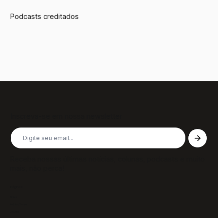
Podcasts creditados
Inscreva-se em nossa newsletter
Receba nossas últimas notícias, colunas, podcasts e muito
mais, não perca!
Páginas
Sobre
Notícias/Textos
Colunas