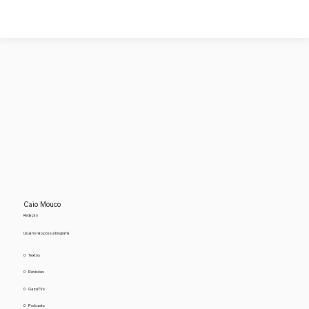
Caio Mouco
Redação
Usuário não possui biografia
0
Textos
0
Revisões
0
GazeTVs
0
Podcasts