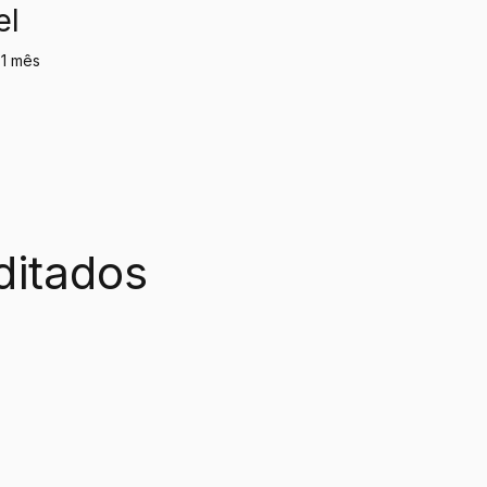
el
 1 mês
ditados