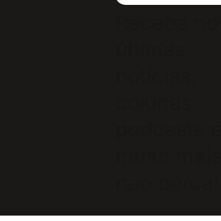
Receba no
últimas
notícias,
colunas,
podcasts 
muito mais
não perca!