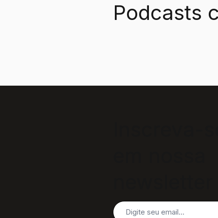
Podcasts c
Inscreva-s
em nossa
newsletter