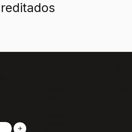
reditados
Páginas
Recu
e
Notícias/Textos
Política
Colunas
Termos
Revistas
GazeTVs
Podcasts
Membros