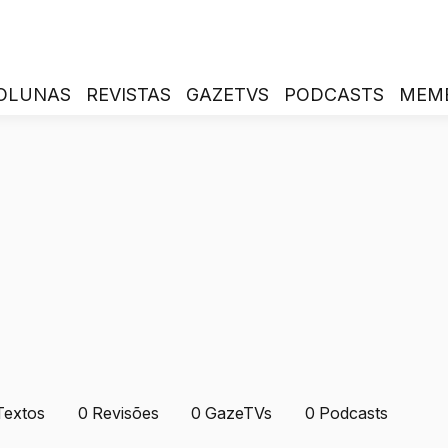
OLUNAS
REVISTAS
GAZETVS
PODCASTS
MEM
Textos
0
Revisões
0
GazeTVs
0
Podcasts