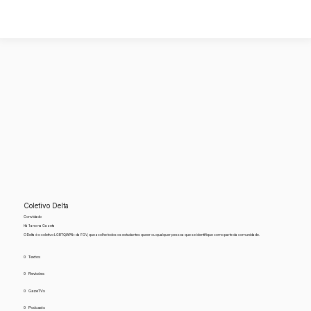
Coletivo Delta
Convidado
Há 1 ano na Gazeta
O Delta é o coletivo LGBTQIAPN+ da FGV, que acolhe todos os estudantes queer ou qualquer pessoa que se identifique como parte da comunidade.
0
Textos
0
Revisões
0
GazeTVs
0
Podcasts