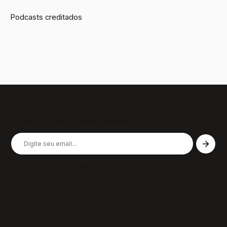
Podcasts creditados
Inscreva-se em nossa newsletter
Receba nossas últimas notícias, colunas, podcasts e muito
mais, não perca!
Páginas
Sobre
Notícias/Textos
Colunas