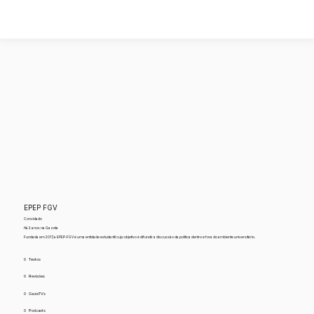
EPEP FGV
Convidado
Há 2 anos na Gazeta
Fundada em 2017, a EPEP-FGV é uma entidade estudantil cujo objetivo é difundir a discussão da política dentro e fora do ambiente universitário.
0
Textos
0
Revisões
0
GazeTVs
0
Podcasts