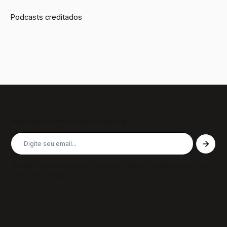
Podcasts creditados
Inscreva-se em nossa newsletter
Receba nossas últimas notícias, colunas, podcasts e muito
mais, não perca!
Páginas
Sobre
Notícias/Textos
Colunas