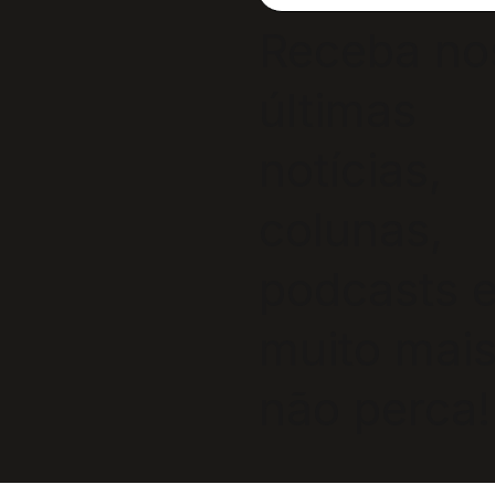
Receba no
últimas
notícias,
colunas,
podcasts 
muito mais
não perca!