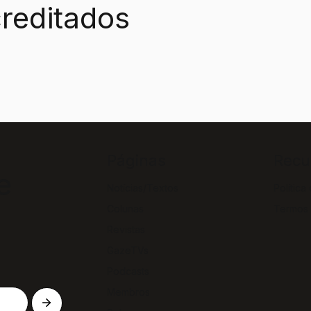
reditados
Páginas
Recu
e
Notícias/Textos
Política
Colunas
Termos
Revistas
GazeTVs
Podcasts
Membros