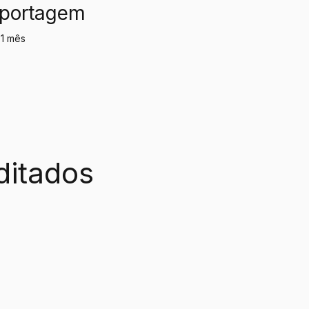
eportagem
 1 mês
ditados