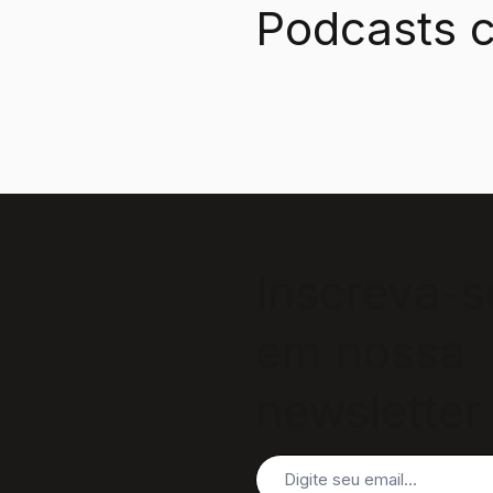
Podcasts c
Inscreva-s
em nossa
newsletter