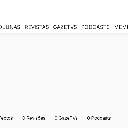
OLUNAS
REVISTAS
GAZETVS
PODCASTS
MEM
Textos
0
Revisões
0
GazeTVs
0
Podcasts