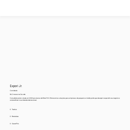
Expori Jr.
Convidado
Há 2 meses na Gazeta
Consultoria júnior criada em 2020 por alunos de RI da FGV. Oferecemos soluções para empresas de pequeno e médio porte que desejam expandir seu negócio e
se beneficiar no ambiente internacional.
0
Textos
0
Revisões
0
GazeTVs