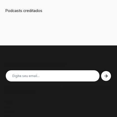
Podcasts creditados
Inscreva-se em nossa newsletter
Receba nossas últimas notícias, colunas, podcasts e muito
mais, não perca!
Páginas
Sobre
Notícias/Textos
Colunas