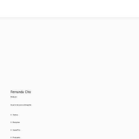
Fernanda Cho
Redação
Usuário não possui biografia
0
Textos
0
Revisões
0
GazeTVs
0
Podcasts