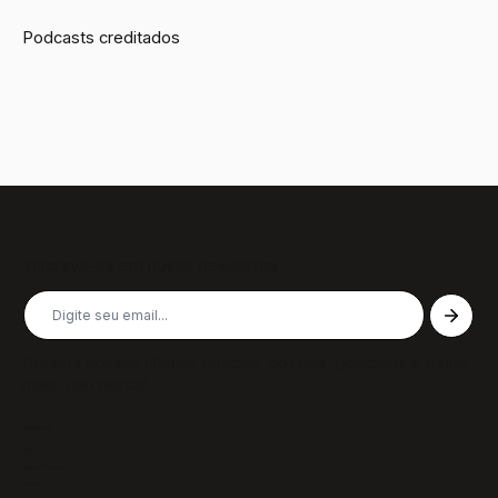
Podcasts creditados
Inscreva-se em nossa newsletter
Receba nossas últimas notícias, colunas, podcasts e muito
mais, não perca!
Páginas
Sobre
Notícias/Textos
Colunas