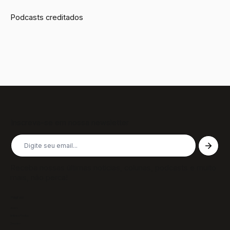
Podcasts creditados
Inscreva-se em nossa newsletter
Receba nossas últimas notícias, colunas, podcasts e muito
mais, não perca!
Páginas
Sobre
Notícias/Textos
Colunas