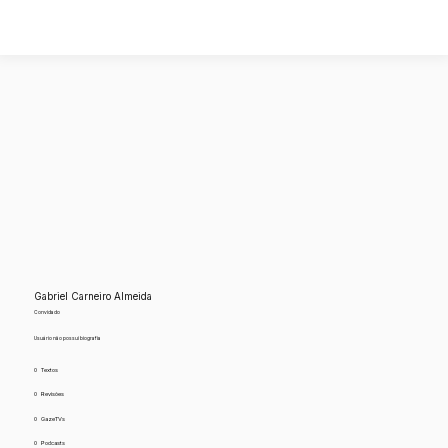
Gabriel Carneiro Almeida
Convidado
Usuário não possui biografia
0
Textos
0
Revisões
0
GazeTVs
0
Podcasts