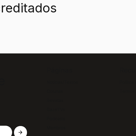
reditados
Páginas
Recu
e
Notícias/Textos
Política
Colunas
Termos
Revistas
GazeTVs
Podcasts
Membros