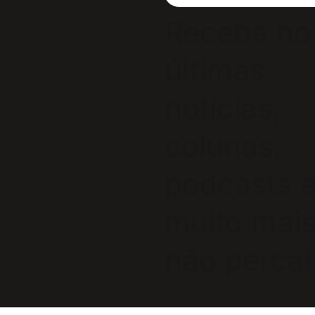
Receba no
últimas
notícias,
colunas,
podcasts 
muito mais
não perca!