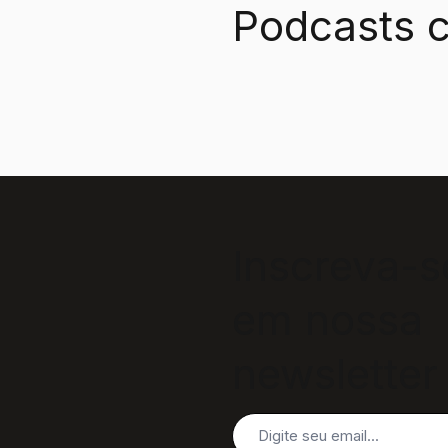
Podcasts c
Inscreva-s
em nossa
newsletter