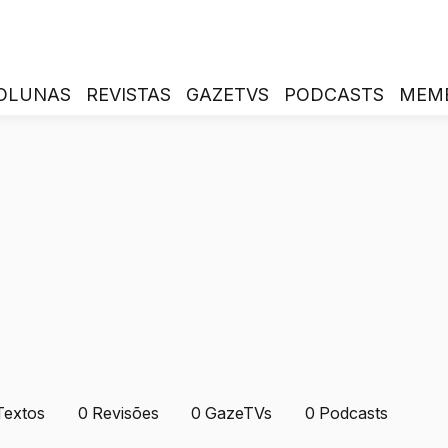
OLUNAS
REVISTAS
GAZETVS
PODCASTS
MEM
Textos
0
Revisões
0
GazeTVs
0
Podcasts