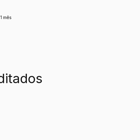
 1 mês
ditados