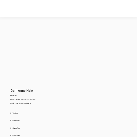
Guilherme Neto
Redação
Foi da Gazeta por menos de 1 mês
Usuário não possui biografia
0
Textos
0
Revisões
0
GazeTVs
0
Podcasts