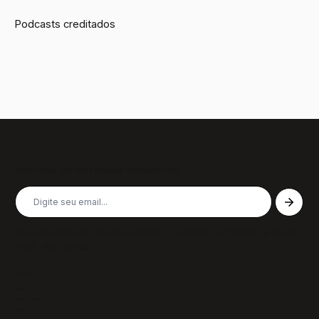
Podcasts creditados
Inscreva-se em nossa newsletter
Receba nossas últimas notícias, colunas, podcasts e muito
mais, não perca!
Páginas
Sobre
Notícias/Textos
Colunas