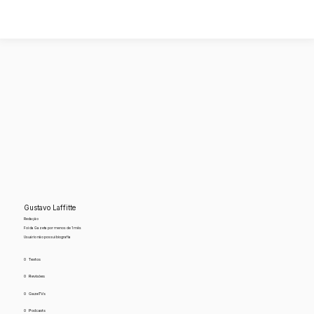
Gustavo Laffitte
Redação
Foi da Gazeta por menos de 1 mês
Usuário não possui biografia
0
Textos
0
Revisões
0
GazeTVs
0
Podcasts