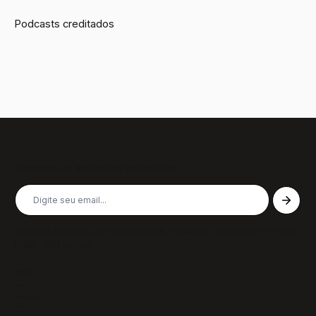
Podcasts creditados
Inscreva-se em nossa newsletter
Receba nossas últimas notícias, colunas, podcasts e muito
mais, não perca!
Páginas
Sobre
Notícias/Textos
Colunas