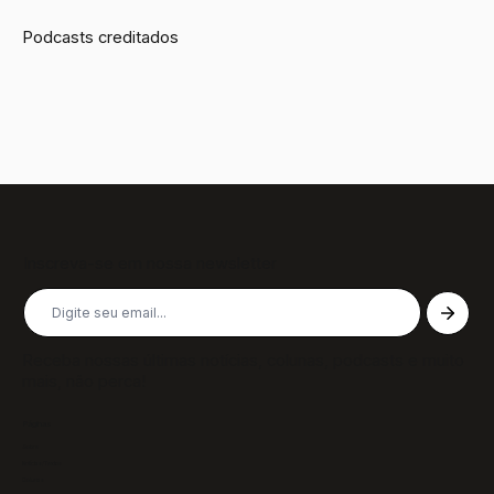
Podcasts creditados
Inscreva-se em nossa newsletter
Receba nossas últimas notícias, colunas, podcasts e muito
mais, não perca!
Páginas
Sobre
Notícias/Textos
Colunas