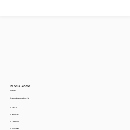
Isabella Jancso
Redação
Usuário não possui biografia
0
Textos
0
Revisões
0
GazeTVs
0
Podcasts