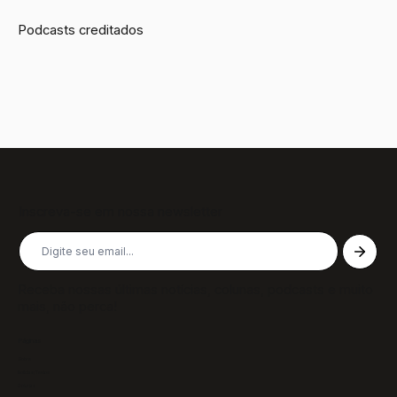
Podcasts creditados
Inscreva-se em nossa newsletter
Receba nossas últimas notícias, colunas, podcasts e muito
mais, não perca!
Páginas
Sobre
Notícias/Textos
Colunas