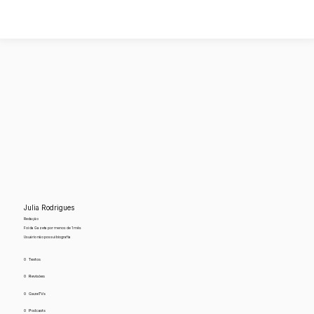
Julia Rodrigues
Redação
Foi da Gazeta por menos de 1 mês
Usuário não possui biografia
0
Textos
0
Revisões
0
GazeTVs
0
Podcasts