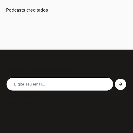
Podcasts creditados
Inscreva-se em nossa newsletter
Receba nossas últimas notícias, colunas, podcasts e muito
mais, não perca!
Páginas
Sobre
Notícias/Textos
Colunas