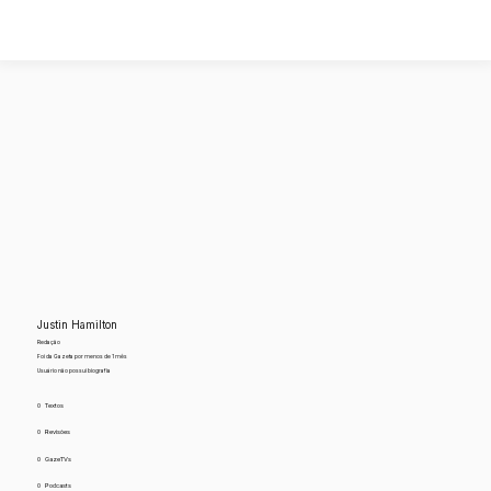
Justin Hamilton
Redação
Foi da Gazeta por menos de 1 mês
Usuário não possui biografia
0
Textos
0
Revisões
0
GazeTVs
0
Podcasts