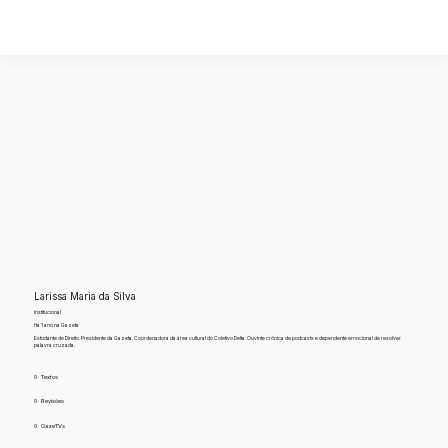
Larissa Maria da Silva
Institucional
Há 1 ano na Gazeta
Estudante de Direito. Presidente da Gazeta. Coordenadora da área cultural do Coletivo Delta. Ouvinte crônica de podcasts e dependente emocional de resolver
palavra cruzada.
0
Textos
0
Revisões
0
GazeTVs