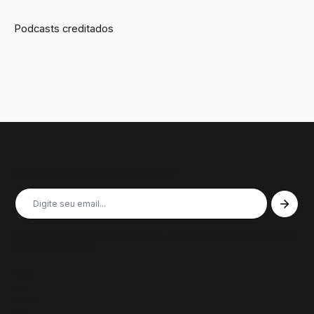
Podcasts creditados
Inscreva-se em nossa newsletter
Receba nossas últimas notícias, colunas, podcasts e muito
mais, não perca!
Páginas
Sobre
Notícias/Textos
Colunas