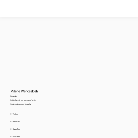
Milene Wenceslosh
Redação
Foi da Gazeta por menos de 1 mês
Usuário não possui biografia
0
Textos
0
Revisões
0
GazeTVs
0
Podcasts