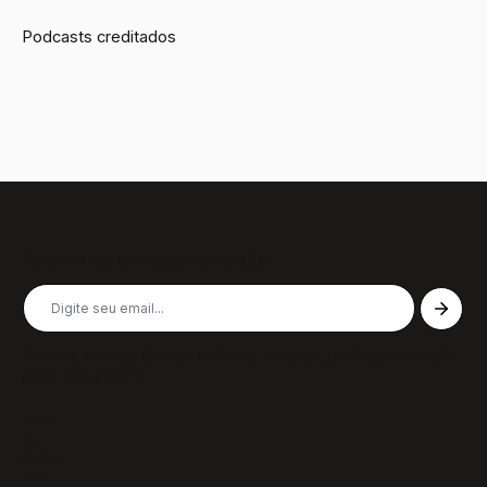
Podcasts creditados
Inscreva-se em nossa newsletter
Receba nossas últimas notícias, colunas, podcasts e muito
mais, não perca!
Páginas
Sobre
Notícias/Textos
Colunas