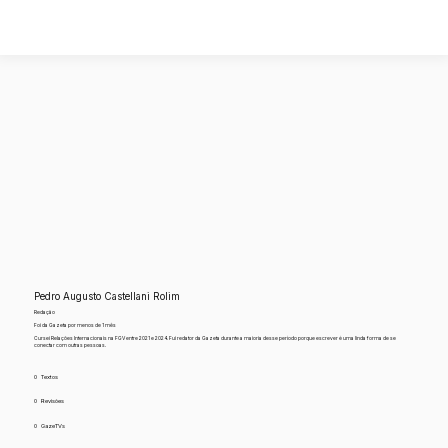
Pedro Augusto Castellani Rolim
Redação
Foi da Gazeta por menos de 1 mês
Cursei Relações Internacionais na FGV entre 2021 e 2024. Fui redator da Gazeta durante a maioria desse período porque escrever é uma linda forma de se
conectar com outras pessoas.
0
Textos
0
Revisões
0
GazeTVs