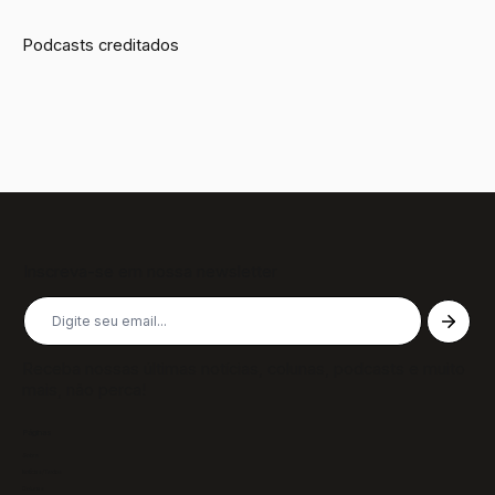
Podcasts creditados
Inscreva-se em nossa newsletter
Receba nossas últimas notícias, colunas, podcasts e muito
mais, não perca!
Páginas
Sobre
Notícias/Textos
Colunas