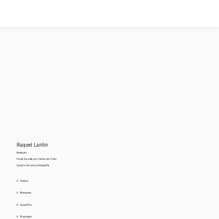
Raquel Lantin
Redação
Foi da Gazeta por menos de 1 mês
Usuário não possui biografia
0
Textos
0
Revisões
0
GazeTVs
0
Podcasts