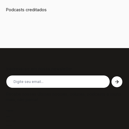
Podcasts creditados
Inscreva-se em nossa newsletter
Receba nossas últimas notícias, colunas, podcasts e muito
mais, não perca!
Páginas
Sobre
Notícias/Textos
Colunas