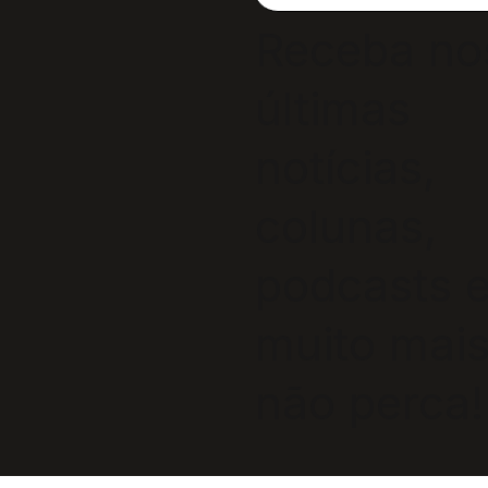
Receba no
últimas
notícias,
colunas,
podcasts 
muito mais
não perca!