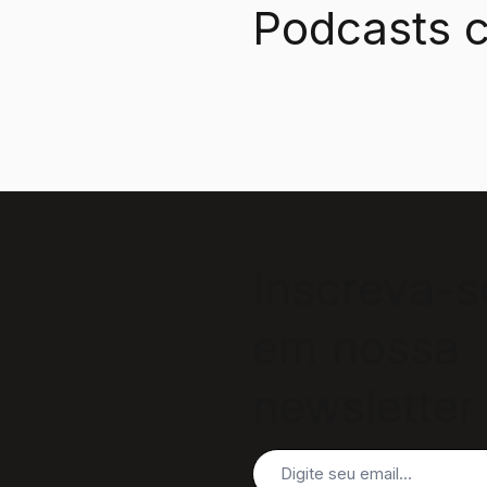
Podcasts c
Inscreva-s
em nossa
newsletter