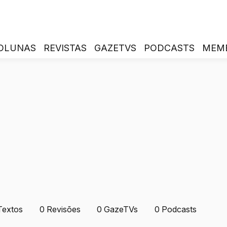
OLUNAS
REVISTAS
GAZETVS
PODCASTS
MEM
Textos
0
Revisões
0
GazeTVs
0
Podcasts