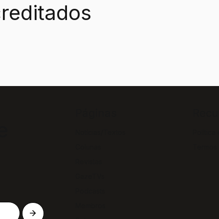
reditados
Páginas
Recu
e
Notícias/Textos
Política
Colunas
Termos
Revistas
GazeTVs
Podcasts
Membros