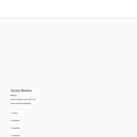
Tarsila Martins
Redação
Foi da Gazeta por menos de 1 mês
Usuário não possui biografia
0
Textos
0
Revisões
0
GazeTVs
0
Podcasts