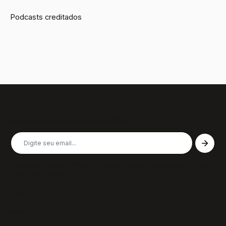
Podcasts creditados
Inscreva-se em nossa newsletter
Receba nossas últimas notícias, colunas, podcasts e muito
mais, não perca!
Páginas
Sobre
Notícias/Textos
Colunas