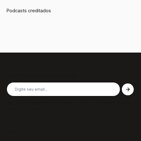
Podcasts creditados
Inscreva-se em nossa newsletter
Receba nossas últimas notícias, colunas, podcasts e muito
mais, não perca!
Páginas
Sobre
Notícias/Textos
Colunas