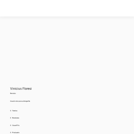
Vinicius Floresi
Revisão
Usuário não possui biografia
0
Textos
0
Revisões
0
GazeTVs
0
Podcasts