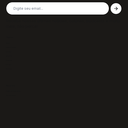
Receba nossas últimas notícias, colunas, podcasts e muito
mais, não perca!
Páginas
Sobre
Notícias/Textos
Colunas
GazeTVs
Podcasts
Revistas
Membros
Recursos
Política de Privacidade
Termos de Uso