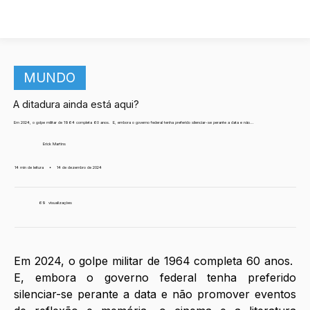
MUNDO
A ditadura ainda está aqui?
Em 2024, o golpe militar de 1964 completa 60 anos. E, embora o governo federal tenha preferido silenciar-se perante a data e não...
Erick Martins
14 min de leitura
•
14 de dezembro de 2024
69
visualizações
Em 2024, o golpe militar de 1964 completa 60 anos.  
E, embora o governo federal tenha preferido 
silenciar-se perante a data e não promover eventos 