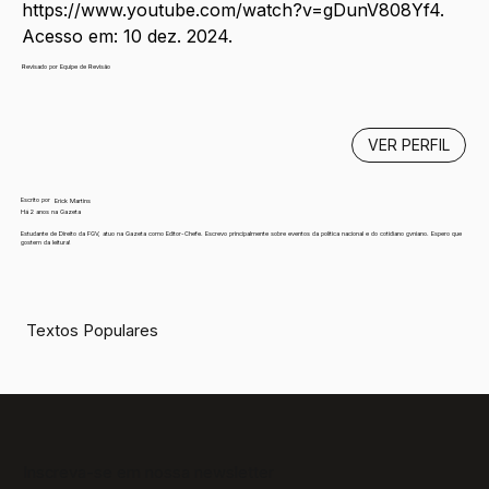
https://www.youtube.com/watch?v=gDunV808Yf4
. 
Acesso em: 10 dez. 2024.
Revisado por Equipe de Revisão
VER PERFIL
Escrito por
Erick Martins
Há 2 anos na Gazeta
Estudante de Direito da FGV, atuo na Gazeta como Editor-Chefe. Escrevo principalmente sobre eventos da política nacional e do cotidiano gvniano. Espero que
gostem da leitura!
Textos Populares
Inscreva-se em nossa newsletter