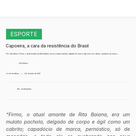
ESPORTE
Capoeira, a cara da resistência do Brasil
Por Caio Mouco “Firmo, o atual amante de Rita Baiana, era um mulato pachola, delgado de corpo e ágil como um cabrito; capadócio de marca,...
Caio Mouco
8 min de leitura
•
28 de junho de 2021
222
visualizações
“Firmo, o atual amante de Rita Baiana, era um 
mulato pachola, delgado de corpo e ágil como um 
cabrito; capadócio de marca, pernóstico, só de 