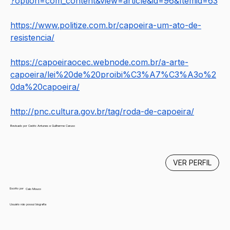
?option=com_content&view=article&id=96&Itemid=63
https://www.politize.com.br/capoeira-um-ato-de-
resistencia/
https://capoeiraocec.webnode.com.br/a-arte-
capoeira/lei%20de%20proibi%C3%A7%C3%A3o%2
0da%20capoeira/
http://pnc.cultura.gov.br/tag/roda-de-capoeira/
Revisado por Cedric Antunes e Guilherme Caruso
VER PERFIL
Escrito por
Caio Mouco
Usuário não possui biografia