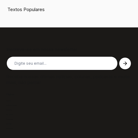
Textos Populares
Inscreva-se em nossa newsletter
Receba nossas últimas notícias, colunas, podcasts e muito
mais, não perca!
Páginas
Sobre
Notícias/Textos
Colunas
GazeTVs
Podcasts
Revistas
Membros