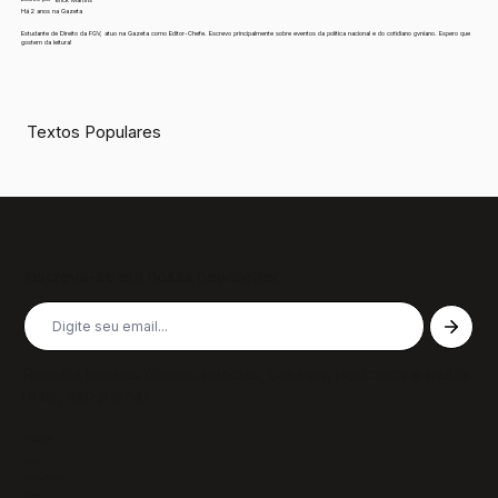
Erick Martins
Há 2 anos na Gazeta
Estudante de Direito da FGV, atuo na Gazeta como Editor-Chefe. Escrevo principalmente sobre eventos da política nacional e do cotidiano gvniano. Espero que
gostem da leitura!
Textos Populares
Inscreva-se em nossa newsletter
Receba nossas últimas notícias, colunas, podcasts e muito
mais, não perca!
Páginas
Sobre
Notícias/Textos
Colunas