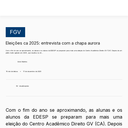
FGV
Eleições ca 2025: entrevista com a chapa aurora
Com o fim do ano se aproximando, as alunas e os alunos da EDESP se preparam para mais uma eleição do Centro Acadêmico Direito GV (CA). Depois de um
pleito muito agitado em 2024, que resultou na vit...
Erick Martins
15 min de leitura
•
17 de dezembro de 2025
42
visualizações
Com o fim do ano se aproximando, as alunas e os 
alunos da EDESP se preparam para mais uma 
eleição do Centro Acadêmico Direito GV (CA). Depois 