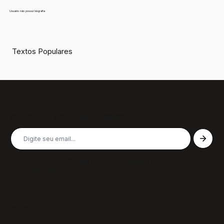
Usuário não possui biografia
Textos Populares
Inscreva-se em nossa newsletter
Receba nossas últimas notícias, colunas, podcasts e muito
mais, não perca!
Páginas
Sobre
Notícias/Textos
Colunas
GazeTVs