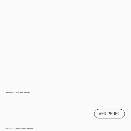
Revisado por Equipe de Revisão
VER PERFIL
Escrito por
Gabriel Carneiro Almeida