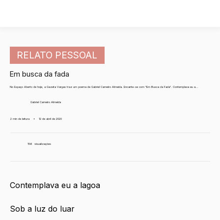
RELATO PESSOAL
Em busca da fada
No Espaço Aberto de hoje, a Gazeta Vargas traz um poema de Gabriel Carneiro Almeida. Encante-se com "Em Busca da Fada". Contemplava eu a...
Gabriel Carneiro Almeida
2 min de leitura
•
12 de abril de 2020
156
visualizações
Contemplava eu a lagoa
Sob a luz do luar