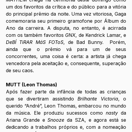
um dos favoritos da crítica e do público para a vitória 
do principal prêmio da noite. Uma vez vitoriosa, Gaga 
comemoraria seu primeiro gramofone por Álbum do 
Ano da carreira. A disputa, no entanto, é acirrada 
com os também favoritos 
GNX
, de Kendrick Lamar, e 
DeBÍ TiRAR MáS FOToS
, de Bad Bunny.  Porém, 
ainda que o prêmio vá para um de seus 
concorrentes, uma coisa é certa: a artista já chega 
vencedora pela aceitação e, consequente, superação 
de seu caos. 
MUTT (Leon Thomas)
Após fazer parte da infância de todas as crianças 
que se divertiram assistindo 
Brilhante Victoria
, o 
querido “André”, Leon Thomas, embarcou no mundo 
da música. Ele produziu sucessos como 
nasty
 da 
Ariana Grande e 
Snooze
 da SZA, e agora está se 
dedicando a trabalhos próprios e, com a nomeação 