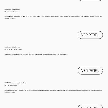
Escrito por
Erick Martins
Há 2 anos na Gazeta
Estudante de Direito da FGV, atuo na Gazeta como Editor-Chefe. Escrevo principalmente sobre eventos da política nacional e do cotidiano gvniano. Espero que
gostem da leitura!
VER PERFIL
Escrito por
Julia Santos
Foi da Gazeta por 11 meses
Graduanda em Relações Internacionais pela FGV. Na Gazeta, sou Redatora e Diretora de Reportagem.
VER PERFIL
Escrito por
Larissa Maria da Silva
Há 1 ano na Gazeta
Estudante de Direito. Presidente da Gazeta. Coordenadora da área cultural do Coletivo Delta. Ouvinte crônica de podcasts e dependente emocional de resolver
palavra cruzada.