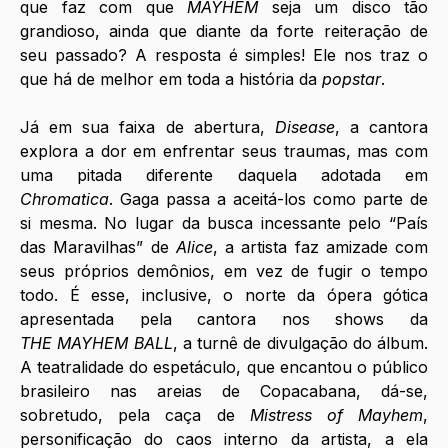
que faz com que 
MAYHEM 
seja um disco tão 
grandioso, ainda que diante da forte reiteração de 
seu passado? A resposta é simples! Ele nos traz o 
que há de melhor em toda a história da 
popstar
. 
Já em sua faixa de abertura, 
Disease
, a cantora 
explora a dor em enfrentar seus traumas, mas com 
uma pitada diferente daquela adotada em 
Chromatica
. Gaga passa a aceitá-los como parte de 
si mesma. No lugar da busca incessante pelo “País 
das Maravilhas” de 
Alice
, a artista faz amizade com 
seus próprios demônios, em vez de fugir o tempo 
todo. É esse, inclusive, o norte da ópera gótica 
apresentada pela cantora nos shows da 
THE
MAYHEM BALL
, a turnê de divulgação do álbum. 
A teatralidade do espetáculo, que encantou o público 
brasileiro nas areias de Copacabana, dá-se, 
sobretudo, pela caça de 
Mistress of Mayhem
, 
personificação do caos interno da artista, a ela 