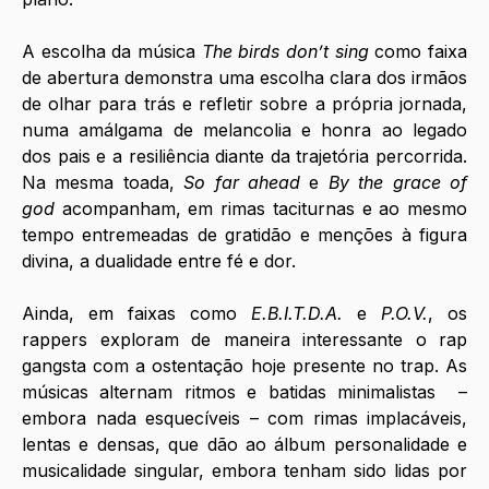
A escolha da música 
The birds don’t sing
 como faixa 
de abertura demonstra uma escolha clara dos irmãos 
de olhar para trás e refletir sobre a própria jornada, 
numa amálgama de melancolia e honra ao legado 
dos pais e a resiliência diante da trajetória percorrida. 
Na mesma toada, 
So far ahead
 e 
By the grace of 
god
 acompanham, em rimas taciturnas e ao mesmo 
tempo entremeadas de gratidão e menções à figura 
divina, a dualidade entre fé e dor.
Ainda, em faixas como 
E.B.I.T.D.A.
 e 
P.O.V.
, os 
rappers exploram de maneira interessante o rap 
gangsta com a ostentação hoje presente no trap. As 
músicas alternam ritmos e batidas minimalistas  – 
embora nada esquecíveis – com rimas implacáveis, 
lentas e densas, que dão ao álbum personalidade e 
musicalidade singular, embora tenham sido lidas por 