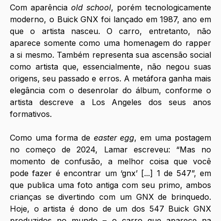
Com aparência 
old school
, porém tecnologicamente 
moderno, o Buick GNX foi lançado em 1987, ano em 
que o artista nasceu. O carro, entretanto, não 
aparece somente como uma homenagem do rapper 
a si mesmo. Também representa sua ascensão social 
como artista que, essencialmente, não negou suas 
origens, seu passado e erros. A metáfora ganha mais 
elegância com o desenrolar do álbum, conforme o 
artista descreve a Los Angeles dos seus anos 
formativos. 
Como uma forma de 
easter egg
, em uma postagem 
no começo de 2024, Lamar escreveu: “Mas no 
momento de confusão, a melhor coisa que você 
pode fazer é encontrar um ‘gnx’ [...] 1 de 547”, em 
que publica uma foto antiga com seu primo, ambos 
crianças se divertindo com um GNX de brinquedo. 
Hoje, o artista é dono de um dos 547 Buick GNX 
produzidos no mundo – o carro que aparece na 