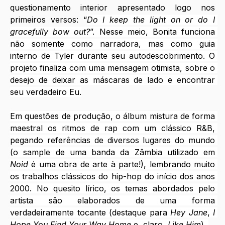
questionamento interior apresentado logo nos 
primeiros versos: “
Do I keep the light on or do I 
gracefully bow out?
”. Nesse meio, Bonita funciona 
não somente como narradora, mas como guia 
interno de Tyler durante seu autodescobrimento. O 
projeto finaliza com uma mensagem otimista, sobre o 
desejo de deixar as máscaras de lado e encontrar 
seu verdadeiro Eu.
Em questões de produção, o álbum mistura de forma 
maestral os ritmos de rap com um clássico R&B, 
pegando referências de diversos lugares do mundo 
(o sample de uma banda da Zâmbia utilizado em 
Noid
 é uma obra de arte à parte!), lembrando muito 
os trabalhos clássicos do hip-hop do início dos anos 
2000. No quesito lírico, os temas abordados pelo 
artista são elaborados de uma forma 
verdadeiramente tocante (destaque para 
Hey Jane
, 
I 
Hope You Find Your Way Home
 e, claro, 
Like Him
). 