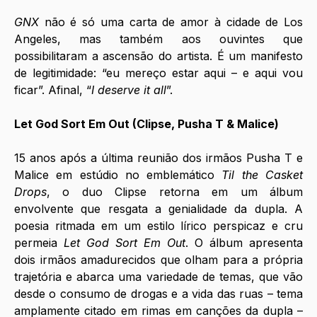
GNX
 não é só uma carta de amor à cidade de Los 
Angeles, mas também aos ouvintes que 
possibilitaram a ascensão do artista. É um manifesto 
de legitimidade: “eu mereço estar aqui – e aqui vou 
ficar”. Afinal, “
I deserve it all
”.
Let God Sort Em Out (Clipse, Pusha T & Malice)
15 anos após a última reunião dos irmãos Pusha T e 
Malice em estúdio no emblemático 
Til the Casket 
Drops
, o duo Clipse retorna em um álbum 
envolvente que resgata a genialidade da dupla. A 
poesia ritmada em um estilo lírico perspicaz e cru 
permeia 
Let God Sort Em Out
. O álbum apresenta 
dois irmãos amadurecidos que olham para a própria 
trajetória e abarca uma variedade de temas, que vão 
desde o consumo de drogas e a vida das ruas – tema 
amplamente citado em rimas em canções da dupla – 