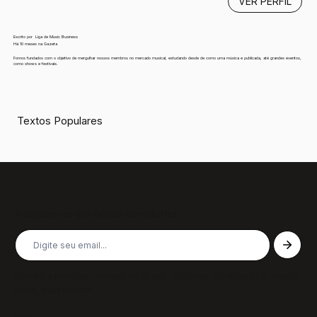
VER PERFIL
Escrito por
Liga de Music Business
Há 10 meses na Gazeta
Fomos fundados com o objetivo de mergulhar nossos membros no mercado musical, estudando desde de como uma música e publicada, até grandes eventos,
como shows e festivais.
Textos Populares
Inscreva-se em nossa newsletter
Receba nossas últimas notícias, colunas, podcasts e muito
mais, não perca!
Páginas