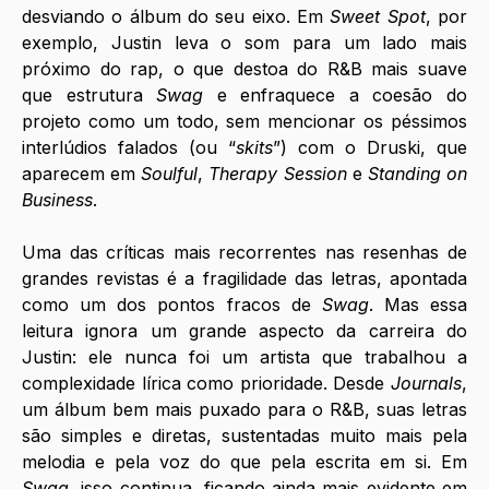
desviando o álbum do seu eixo. Em 
Sweet Spot
, por 
exemplo, Justin leva o som para um lado mais 
próximo do rap, o que destoa do R&B mais suave 
que estrutura 
Swag
 e enfraquece a coesão do 
projeto como um todo, sem mencionar os péssimos 
interlúdios falados (ou “
skits
”) com o Druski, que 
aparecem em 
Soulful
, 
Therapy Session
 e 
Standing on 
Business
.
Uma das críticas mais recorrentes nas resenhas de 
grandes revistas é a fragilidade das letras, apontada 
como um dos pontos fracos de 
Swag
. Mas essa 
leitura ignora um grande aspecto da carreira do 
Justin: ele nunca foi um artista que trabalhou a 
complexidade lírica como prioridade. Desde 
Journals
, 
um álbum bem mais puxado para o R&B, suas letras 
são simples e diretas, sustentadas muito mais pela 
melodia e pela voz do que pela escrita em si. Em 
Swag
, isso continua, ficando ainda mais evidente em 