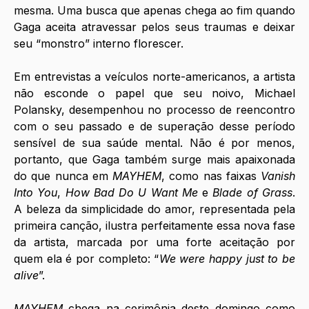
mesma. Uma busca que apenas chega ao fim quando 
Gaga aceita atravessar pelos seus traumas e deixar 
seu “monstro” interno florescer.  
Em entrevistas a veículos norte-americanos, a artista 
não esconde o papel que seu noivo, Michael 
Polansky, desempenhou no processo de reencontro 
com o seu passado e de superação desse período 
sensível de sua saúde mental. Não é por menos, 
portanto, que Gaga também surge mais apaixonada 
do que nunca em 
MAYHEM
, como nas faixas 
Vanish 
Into You
, 
How Bad Do U Want Me 
e 
Blade of Grass
. 
A beleza da simplicidade do amor, representada pela 
primeira canção, ilustra perfeitamente essa nova fase 
da artista, marcada por uma forte aceitação por 
quem ela é por completo: “
We were happy just to be 
alive
”. 
MAYHEM 
chega na cerimônia deste domingo como 