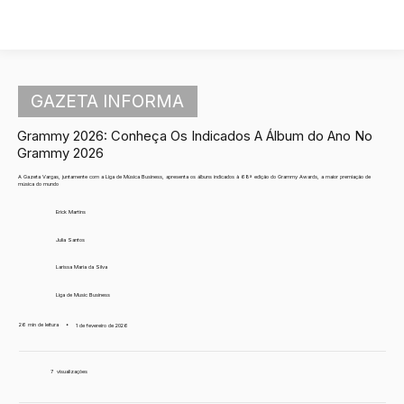
GAZETA INFORMA
Grammy 2026: Conheça Os Indicados A Álbum do Ano No
Grammy 2026
A Gazeta Vargas, juntamente com a Liga de Música Business, apresenta os álbuns indicados à 68ª edição do Grammy Awards, a maior premiação de
música do mundo
Erick Martins
Julia Santos
Larissa Maria da Silva
Liga de Music Business
26 min de leitura
•
1 de fevereiro de 2026
7
visualizações