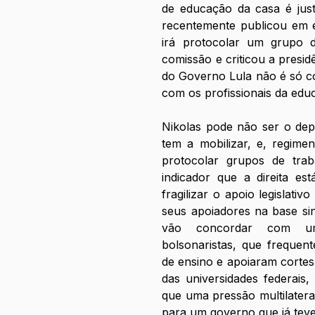
de educação da casa é just
recentemente publicou em em
irá protocolar um grupo d
comissão e criticou a presid
do Governo Lula não é só c
com os profissionais da edu
Nikolas pode não ser o dep
tem a mobilizar, e, regime
protocolar grupos de tra
indicador que a direita es
fragilizar o apoio legislativo
seus apoiadores na base sin
vão concordar com uma
bolsonaristas, que frequent
de ensino e apoiaram cortes 
das universidades federais,
que uma pressão multilatera
para um governo que já teve