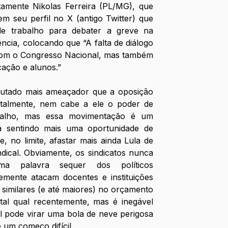
amente Nikolas Ferreira (PL/MG), que 
 seu perfil no X (antigo Twitter) que 
e trabalho para debater a greve na 
ência, colocando que “A falta de diálogo 
om o Congresso Nacional, mas também 
cação e alunos.”
utado mais ameaçador que a oposição 
ntalmente, nem cabe a ele o poder de 
balho, mas essa movimentação é um 
tá sentindo mais uma oportunidade de 
 e, no limite, afastar mais ainda Lula de 
dical. Obviamente, os sindicatos nunca 
 palavra sequer dos políticos 
emente atacam docentes e instituições 
similares (e até maiores) no orçamento 
 tal qual recentemente, mas é inegável 
l pode virar uma bola de neve perigosa 
 um começo difícil.