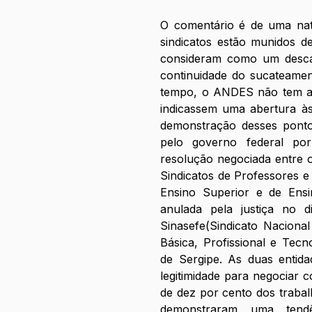
O comentário é de uma natur
sindicatos estão munidos d
consideram como um desca
continuidade do sucateamen
tempo, o ANDES não tem art
indicassem uma abertura às
demonstração desses pontos
pelo governo federal por
resolução negociada entre o
Sindicatos de Professores e 
Ensino Superior e de Ensin
anulada pela justiça no
Sinasefe(Sindicato Naciona
Básica, Profissional e Tecn
de Sergipe. As duas entida
legitimidade para negociar 
de dez por cento dos traba
demonstraram uma tend