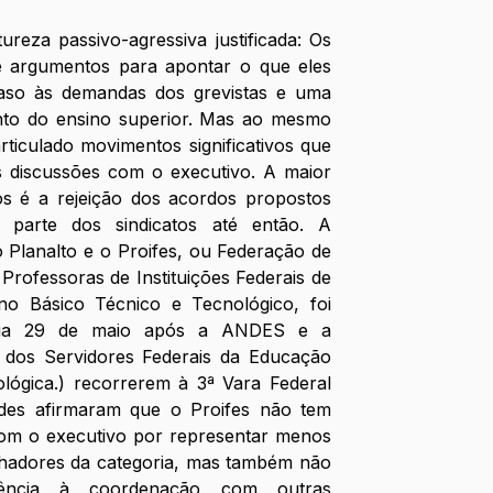
eza passivo-agressiva justificada: Os 
e argumentos para apontar o que eles 
so às demandas dos grevistas e uma 
to do ensino superior. Mas ao mesmo 
iculado movimentos significativos que 
 discussões com o executivo. A maior 
 é a rejeição dos acordos propostos 
 parte dos sindicatos até então. A 
 Planalto e o Proifes, ou Federação de 
Professoras de Instituições Federais de 
o Básico Técnico e Tecnológico, foi 
 dia 29 de maio após a ANDES e a 
l dos Servidores Federais da Educação 
ológica.) recorrerem à 3ª Vara Federal 
des afirmaram que o Proifes não tem 
com o executivo por representar menos 
lhadores da categoria, mas também não 
ência à coordenação com outras 