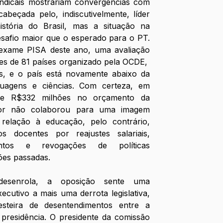
indicais mostrariam convergências com 
abeçada pelo, indiscutivelmente, líder 
stória do Brasil, mas a situação na 
afio maior que o esperado para o PT. 
 exame PISA deste ano, uma avaliação 
s de 81 países organizado pela OCDE,  
, e o país está novamente abaixo da 
uagens e ciências. Com certeza, em 
de R$332 milhões no orçamento da 
ior não colaborou para uma imagem 
relação à educação, pelo contrário, 
 docentes por reajustes salariais, 
ntos e revogações de políticas 
ões passadas.
esenrola, a oposição sente uma 
cutivo a mais uma derrota legislativa, 
steira de desentendimentos entre a 
residência. O presidente da comissão 