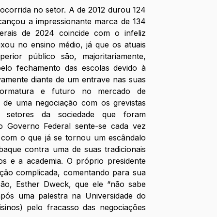
ocorrida no setor. A de 2012 durou 124 
lcançou a impressionante marca de 134 
rais de 2024 coincide com o infeliz 
xou no ensino médio, já que os atuais 
erior público são, majoritariamente, 
elo fechamento das escolas devido à 
amente diante de um entrave nas suas 
 formatura e futuro no mercado de 
te de uma negociação com os grevistas 
 setores da sociedade que foram 
o Governo Federal sente-se cada vez 
r com o que já se tornou um escândalo 
baque contra uma de suas tradicionais 
os e a academia. O próprio presidente 
uação complicada, comentando para sua 
ção, Esther Dweck, que ele “não sabe 
pós uma palestra na Universidade do 
sinos) pelo fracasso das negociações 