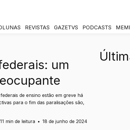
OLUNAS
REVISTAS
GAZETVS
PODCASTS
MEM
Últim
federais: um
reocupante
s federais de ensino estão em greve há
ctivas para o fim das paralisações são,
11 min de leitura
•
18 de junho de 2024