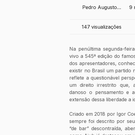
Pedro Augusto
9 
Castellani Rolim
147
visualizações
Na penúltima segunda-feira, 
vivo a 545ª edição do famo
dos apresentadores, conhec
existir no Brasil um partido 
reflete a questionável pers
um direito irrestrito que,
danoso o pensamento e a i
extensão dessa liberdade a i
Criado em 2018 por Igor Co
sempre foi descrito por se
“de bar” descontraída, abert