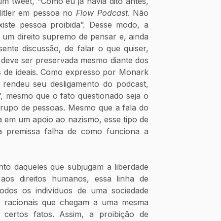
 tweet, “Como eu já havia dito antes, 
itler em pessoa no 
Flow Podcast
. Não 
xiste pessoa proibida”. Desse modo, a 
 um direito supremo de pensar e, ainda 
ente discussão, de falar o que quiser, 
e deve ser preservada mesmo diante dos 
 de ideais. Como expresso por Monark 
e rendeu seu desligamento do podcast, 
”, mesmo que o fato questionado seja o 
 grupo de pessoas. Mesmo que a fala do 
 em um apoio ao nazismo, esse tipo de 
 premissa falha de como funciona a 
o daqueles que subjugam a liberdade 
aos direitos humanos, essa linha de 
odos os indivíduos de uma sociedade 
te racionais que chegam a uma mesma 
certos fatos. Assim, a proibição de 