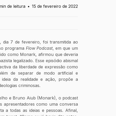
min de leitura
•
15 de fevereiro de 2022
dia 7 de fevereiro, foi transmitida ao 
so programa 
Flow Podcast
, em que um 
ido como Monark, afirmou que deveria 
nazista legalizado. Esse episódio abismal 
pectiva da liberdade de expressão como 
 além de separar de modo artificial e 
deia da realidade e ação, propõe a 
deologias criminosas. 
elho e Bruno Aiub (Monark), o podcast 
us apresentadores como uma conversa 
a a todas as ideias e pessoas. Afinal, 