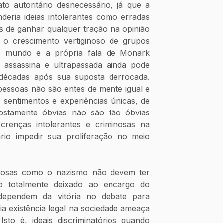
to autoritário desnecessário, já que a 
eria ideias intolerantes como erradas 
s de ganhar qualquer tração na opinião 
o crescimento vertiginoso de grupos 
o mundo e a própria fala de Monark 
assassina e ultrapassada ainda pode 
 décadas após sua suposta derrocada. 
pessoas não são entes de mente igual e 
 sentimentos e experiências únicas, de 
stamente óbvias não são tão óbvias 
renças intolerantes e criminosas na 
io impedir sua proliferação no meio 
igosas como o nazismo não devem ter 
o totalmente deixado ao encargo do 
dependem da vitória no debate para 
a existência legal na sociedade ameaça 
Isto é, ideais discriminatórios quando 