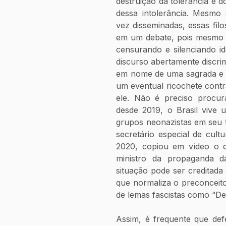
destruição da tolerância e d
dessa intolerância. Mesmo s
vez disseminadas, essas filo
em um debate, pois mesmo 
censurando e silenciando ide
discurso abertamente discrimi
em nome de uma sagrada e ir
um eventual ricochete contr
ele. Não é preciso procur
desde 2019, o Brasil vive
grupos neonazistas em seu t
secretário especial de cul
2020, copiou em vídeo o di
ministro da propaganda d
situação pode ser creditada 
que normaliza o preconceito
de lemas fascistas como “Deu
Assim, é frequente que defe