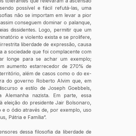
os tolerantes que relevaram a ascensão 
endo possível e fácil refutá-las, uma 
sofias não se importam em levar a pior 
assim conseguem dominar o palanque, 
ias dissidentes. Logo, permitir que um 
natório e violento exista e se prolifere, 
restrita liberdade de expressão, causa 
a a sociedade que foi complacente com 
ar longe para se achar um exemplo; 
 um aumento estarrecedor de 270% de 
erritório, além de casos como o do ex-
tura do governo Roberto Alvim que, em 
scurso e estilo de Joseph Goebbels, 
a Alemanha nazista. Em parte, essa 
à eleição do presidente Jair Bolsonaro, 
 e o ódio através de, por exemplo, uso 
s, Pátria e Família”.
nsores dessa filosofia da liberdade de 