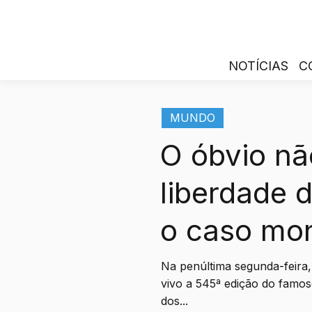
NOTÍCIAS
C
MUNDO
O óbvio nã
liberdade 
o caso mo
Na penúltima segunda-feira, 
vivo a 545ª edição do fam
dos...