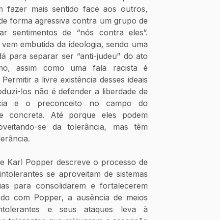
 fazer mais sentido face aos outros, 
 de forma agressiva contra um grupo de 
r sentimentos de “nós contra eles”. 
a vem embutida da ideologia, sendo uma 
dá para separar ser “anti-judeu” do ato 
smo, assim como uma fala racista é 
Permitir a livre existência desses ideais 
oduzi-los não é defender a liberdade de 
cia e o preconceito no campo do 
e concreta. Até porque eles podem 
oveitando-se da tolerância, mas têm 
lerância.
e Karl Popper descreve o processo de 
intolerantes se aproveitam de sistemas 
ias para consolidarem e fortalecerem 
rdo com Popper, a ausência de meios 
intolerantes e seus ataques leva à 