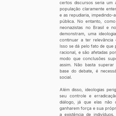
certos discursos seria um a
população claramente entend
e as repudiaria, impedindo-a
pública. No entanto, como 
neonazistas no Brasil e n
demonstram, uma ideologia 
continuar a ter relevância
Isso se dá pelo fato de que 
racional, e são afetadas por
modo que conclusões supo
assim. Não basta superar c
base do debate, é necessár
social.
Além disso, ideologias per
seu controle e erradicaçã
diálogo, já que elas não 
ganharem força e sua própri
a existência de indivíduos. 