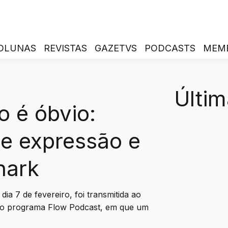
OLUNAS
REVISTAS
GAZETVS
PODCASTS
MEM
Últim
o é óbvio:
de expressão e
nark
dia 7 de fevereiro, foi transmitida ao
oso programa Flow Podcast, em que um