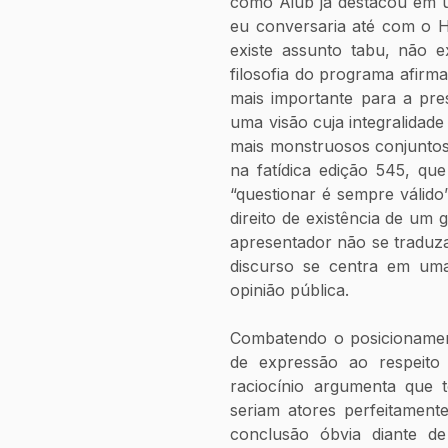
como Aiub já destacou em um
eu conversaria até com o H
existe assunto tabu, não e
filosofia do programa afirma
mais importante para a pres
uma visão cuja integralidad
mais monstruosos conjuntos
na fatídica edição 545, qu
“questionar é sempre válido
direito de existência de um
apresentador não se traduza
discurso se centra em uma
opinião pública.
Combatendo o posicionament
de expressão ao respeito 
raciocínio argumenta que t
seriam atores perfeitamen
conclusão óbvia diante de 