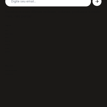
Receba nossas últimas notícias, colunas, podcasts e muito
mais, não perca!
Páginas
Sobre
Notícias/Textos
Colunas
GazeTVs
Podcasts
Revistas
Membros
Recursos
Política de Privacidade
Termos de Uso