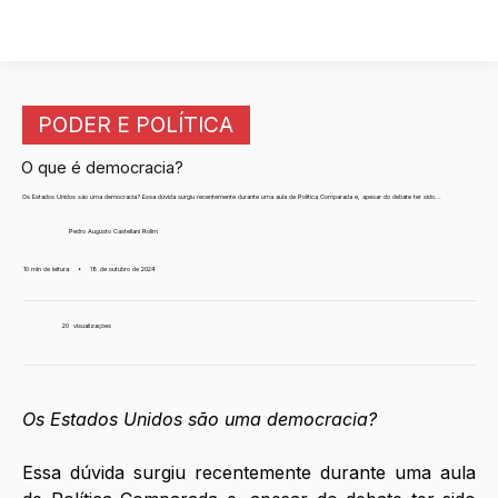
PODER E POLÍTICA
O que é democracia?
Os Estados Unidos são uma democracia? Essa dúvida surgiu recentemente durante uma aula de Política Comparada e, apesar do debate ter sido...
Pedro Augusto Castellani Rolim
10 min de leitura
•
18 de outubro de 2024
20
visualizações
Os Estados Unidos são uma democracia?
Essa dúvida surgiu recentemente durante uma aula 