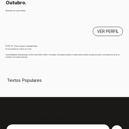
Outubro.
Revisado por Laura Freitas
VER PERFIL
Escrito por
Pedro Augusto Castellani Rolim
Foi da Gazeta por menos de 1 mês
Cursei Relações Internacionais na FGV entre 2021 e 2024. Fui redator da Gazeta durante a maioria desse período porque escrever é uma linda forma de se
conectar com outras pessoas.
Textos Populares
Inscreva-se em nossa newsletter