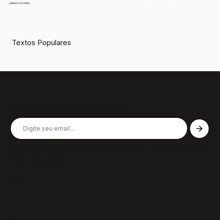
palavra cruzada.
Textos Populares
Inscreva-se em nossa newsletter
Receba nossas últimas notícias, colunas, podcasts e muito
mais, não perca!
Páginas
Sobre
Notícias/Textos
Colunas
GazeTVs
Podcasts