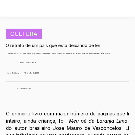
CULTURA
O retrato de um país que está deixando de ler
O primeiro livro com maior número de páginas que li inteiro, ainda criança, foi Meu pé de Laranja Lima , do autor brasileiro José Mauro...
Larissa Maria da Silva
8 min de leitura
•
10 de julho de 2025
33
visualizações
O primeiro livro com maior número de páginas que li 
inteiro, ainda criança, foi  
Meu pé de Laranja Lima
, 
do autor brasileiro José Mauro de Vasconcelos. Li 