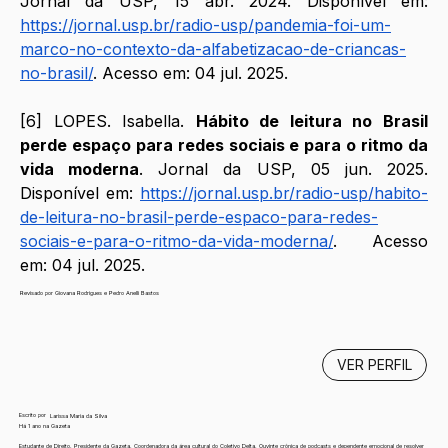
Jornal da USP, 15 abr. 2024. Disponível em: 
https://jornal.usp.br/radio-usp/pandemia-foi-um-
marco-no-contexto-da-alfabetizacao-de-criancas-
no-brasil/
. Acesso em: 04 jul. 2025.
[6] LOPES. Isabella. 
Hábito de leitura no Brasil 
perde espaço para redes sociais e para o ritmo da 
vida moderna
. Jornal da USP, 05 jun. 2025. 
Disponível em: 
https://jornal.usp.br/radio-usp/habito-
de-leitura-no-brasil-perde-espaco-para-redes-
sociais-e-para-o-ritmo-da-vida-moderna/
. Acesso 
em: 04 jul. 2025.
Revisado por Giovana Rodrigues e Pedro Anelli Bastos
VER PERFIL
Escrito por
Larissa Maria da Silva
Há 1 ano na Gazeta
Estudante de Direito. Presidente da Gazeta. Coordenadora da área cultural do Coletivo Delta. Ouvinte crônica de podcasts e dependente emocional de resolver