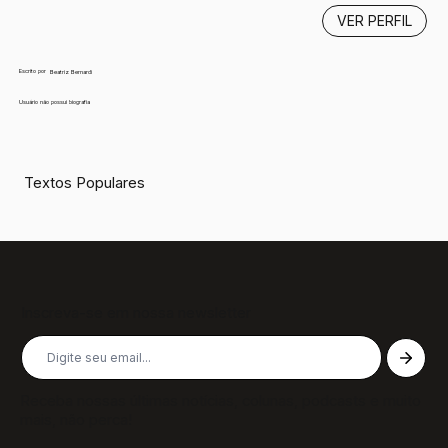
VER PERFIL
Escrito por
Beatriz Bernardi
Usuário não possui biografia
Textos Populares
Inscreva-se em nossa newsletter
Receba nossas últimas notícias, colunas, podcasts e muito
mais, não perca!