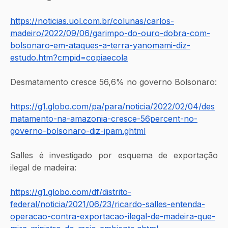
https://noticias.uol.com.br/colunas/carlos-
madeiro/2022/09/06/garimpo-do-ouro-dobra-com-
bolsonaro-em-ataques-a-terra-yanomami-diz-
estudo.htm?cmpid=copiaecola
Desmatamento cresce 56,6% no governo Bolsonaro:
https://g1.globo.com/pa/para/noticia/2022/02/04/des
matamento-na-amazonia-cresce-56percent-no-
governo-bolsonaro-diz-ipam.ghtml
Salles é investigado por esquema de exportação 
ilegal de madeira:
https://g1.globo.com/df/distrito-
federal/noticia/2021/06/23/ricardo-salles-entenda-
operacao-contra-exportacao-ilegal-de-madeira-que-