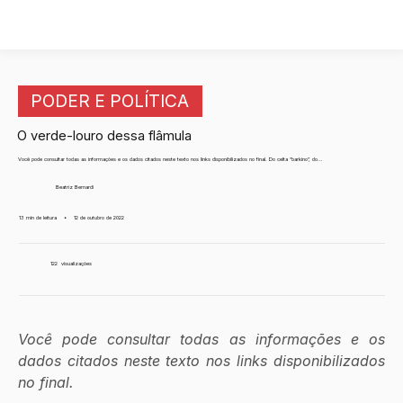
PODER E POLÍTICA
O verde-louro dessa flâmula
Você pode consultar todas as informações e os dados citados neste texto nos links disponibilizados no final. Do celta “barkino”, do...
Beatriz Bernardi
13 min de leitura
•
12 de outubro de 2022
122
visualizações
Você pode consultar todas as informações e os 
dados citados neste texto nos links disponibilizados 
no final.