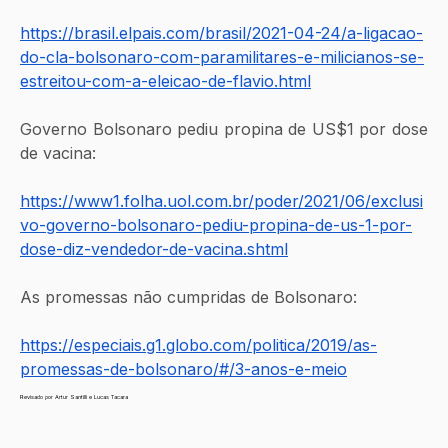
https://brasil.elpais.com/brasil/2021-04-24/a-ligacao-
do-cla-bolsonaro-com-paramilitares-e-milicianos-se-
estreitou-com-a-eleicao-de-flavio.html
Governo Bolsonaro pediu propina de US$1 por dose 
de vacina:
https://www1.folha.uol.com.br/poder/2021/06/exclusi
vo-governo-bolsonaro-pediu-propina-de-us-1-por-
dose-diz-vendedor-de-vacina.shtml
As promessas não cumpridas de Bolsonaro:
https://especiais.g1.globo.com/politica/2019/as-
promessas-de-bolsonaro/#/3-anos-e-meio
Revisado por Artur Santilli e Lucas Tacara