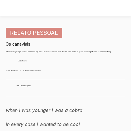
RELATO PESSOAL
Os canaviais
when i was younger i was a cobra in every case i wanted to be cool now that i'm older and sub-space is colder just want to say something...
João Pedro
7 min de leitura
•
4 de novembro de 2022
146
visualizações
when i was younger i was a cobra
in every case i wanted to be cool