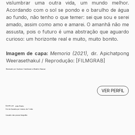
vislumbrar uma outra vida, um mundo melhor. 
Acordando com o sol se pondo e o barulho de água 
ao fundo, não tenho o que temer: sei que sou e serei 
amado, assim como amo e amarei. O amanhã não me 
assusta, pois o futuro é uma abstração que aguardo 
curioso: um horizonte real e muito, muito bonito.
Imagem de capa: 
Memoria (2021), 
dir. Apichatpong 
Weerasethakul / Reprodução: [FILMGRAB]
Revisado por Gustavo Vandresen e Beatriz Nassar
VER PERFIL
Escrito por
João Pedro
Foi da Gazeta por menos de 1 mês
Usuário não possui biografia