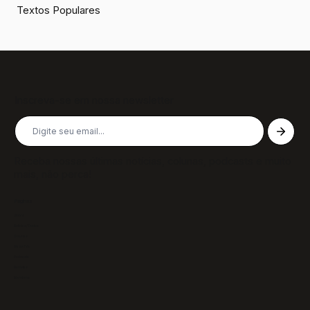
Textos Populares
Inscreva-se em nossa newsletter
Receba nossas últimas notícias, colunas, podcasts e muito
mais, não perca!
Páginas
Sobre
Notícias/Textos
Colunas
GazeTVs
Podcasts
Revistas
Membros