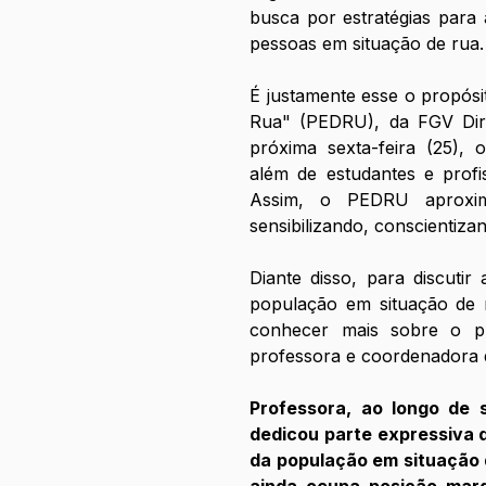
busca por estratégias para a
pessoas em situação de rua.
É justamente esse o propósit
Rua" (PEDRU), da FGV Direi
próxima sexta-feira (25),
além de estudantes e profiss
Assim, o PEDRU aproxima
sensibilizando, conscientizan
Diante disso, para discutir
população em situação de r
conhecer mais sobre o pro
professora e coordenadora 
Professora, ao longo de s
dedicou parte expressiva d
da população em situação d
ainda ocupa posição margi