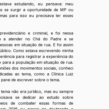
estava estudando, eu pensava: meu 
as se surgir a oportunidade de MP ou 
 mas para isso eu precisava ter esses 
videnciário e criminal, e foi nessa 
 a atender no Chá do Padre e se 
essoas em situação de rua. E foi assim 
público. Como estava escrevendo minha 
eriência para registrar a experiência do 
co para a população em situação de rua. 
niões dos movimentos sociais, conheci 
edicadas ao tema, como a Clínica Luiz 
parei de escrever sobre o tema.
 tema não era jurídico, mas eu sempre 
ecisava se dedicar ao estudo sobre 
meios de combater essas formas de 
, em 2016 eu passei no doutorado e 